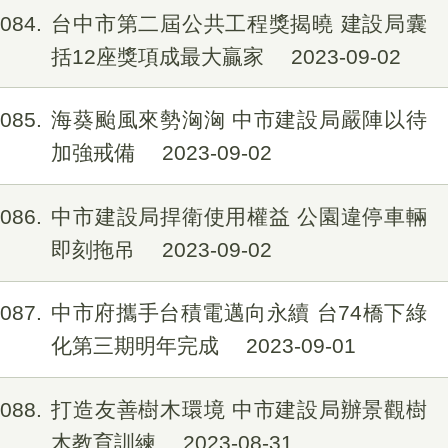
1084
台中市第二屆公共工程獎揭曉 建設局囊
括12座獎項成最大贏家
2023-09-02
1085
海葵颱風來勢洶洶 中市建設局嚴陣以待
加強戒備
2023-09-02
1086
中市建設局捍衛使用權益 公園違停車輛
即刻拖吊
2023-09-02
1087
中市府攜手台積電邁向永續 台74橋下綠
化第三期明年完成
2023-09-01
1088
打造友善樹木環境 中市建設局辦景觀樹
木教育訓練
2023-08-31