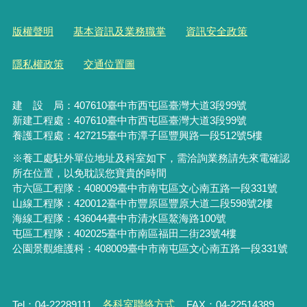
版權聲明
基本資訊及業務職掌
資訊安全政策
隱私權政策
交通位置圖
建 設 局：
407610
臺中市西屯區臺灣大道3段99號
新建工程處：407610臺中市西屯區臺灣大道3段99號
養護工程處：427215臺中市潭子區豐興路一段512號5樓
※養工處駐外單位地址及科室如下，需洽詢業務請先來電確認
所在位置，以免耽誤您寶貴的時間
市六區工程隊：408009臺中市南屯區文心南五路一段331號
山線工程隊：420012臺中市豐原區豐原大道二段598號2樓
海線工程隊：436044臺中市清水區鰲海路100號
屯區工程隊：402025臺中市
南區福田二街23號4樓
公園景觀維護科：408009臺中市南屯區文心南五路一段331號
Tel：04-22289111
各科室聯絡方式
FAX：04-22514389