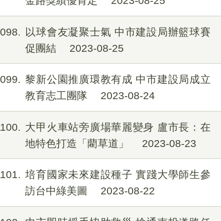
金路獎績優肯定
2023-08-25
1098
以球會友凝聚士氣 中市建設局辦籃球賽
促團結
2023-08-25
1099
黎新公園推廣環教有成 中市建設局成立
教育志工團隊
2023-08-24
1100
大甲火車站旁廣場華麗變身 盧市長：在
地特色打造「藺草道」
2023-08-23
1101
培育國家未來建設種子 實踐大學師生參
訪台中綠美圖
2023-08-22