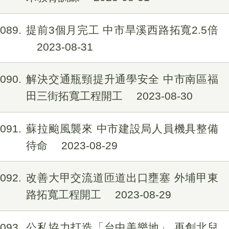
1089
提前3個月完工 中市旱溪西路拓寬2.5倍
2023-08-31
1090
解決交通瓶頸提升通學安全 中市南區福
田三街拓寬工程開工
2023-08-30
1091
蘇拉颱風襲來 中市建設局人員機具整備
待命
2023-08-29
1092
改善大甲交流道匝道出口壅塞 外埔甲東
路拓寬工程開工
2023-08-29
1093
公私協力打造「台中美樂地」 再創北兒