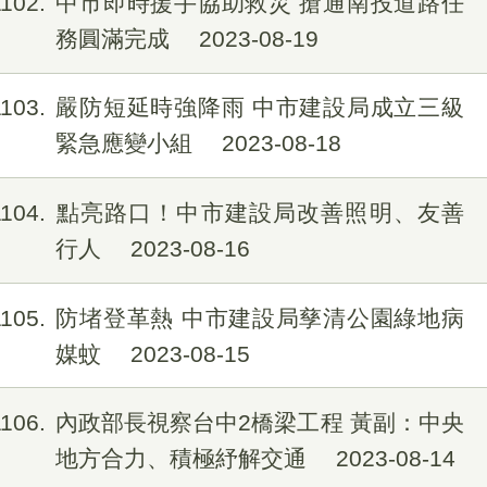
1102
中市即時援手協助救災 搶通南投道路任
務圓滿完成
2023-08-19
1103
嚴防短延時強降雨 中市建設局成立三級
緊急應變小組
2023-08-18
1104
點亮路口！中市建設局改善照明、友善
行人
2023-08-16
1105
防堵登革熱 中市建設局孳清公園綠地病
媒蚊
2023-08-15
1106
內政部長視察台中2橋梁工程 黃副：中央
地方合力、積極紓解交通
2023-08-14