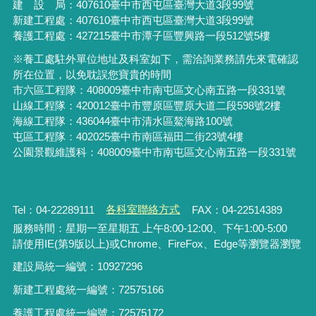
建 設 局：
407610
臺中市西屯區臺灣大道3段99號
新建工程處：407610臺中市西屯區臺灣大道3段99號
養護工程處：427215臺中市潭子區豐興路一段512號5樓
※養工處駐外單位地址及科室如下，需洽詢業務請先來電確認
所在位置，以免耽誤您寶貴的時間
市六區工程隊：408009臺中市南屯區文心南五路一段331號
山線工程隊：420012臺中市豐原區豐原大道二段598號2樓
海線工程隊：436044臺中市清水區鰲海路100號
屯區工程隊：402025臺中市
南區福田二街23號4樓
公園景觀維護科：408009臺中市南屯區文心南五路一段331號
Tel：04-22289111
各科室聯絡方式
FAX：04-22514389
服務時間：星期一至星期五 上午8:00-12:00、下午1:00-5:00
請使用IE(第9版以上)或Chrome、FireFox、Edge等瀏覽器瀏覽
建設局統一編號：10927296
新建工程處統一編號
：
72575166
養護工程處統一編號
：
72575172