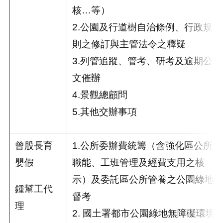
核…等）
2.公園及行道樹自治條例、行政規
則之修訂與主管法令之釋疑
3.列管追蹤、管考、研考及逾期公
文催辦
4.景觀總顧問
5.其他交辦事項
曾股長育
1.公所委辦費統籌（含強化區公所
嬰假
職能、工班管理及經費支用之核
示）及委託區公所管養之公園綠地
鍾幫工代
督考
理
2. 國土署都市公園綠地無障礙環境