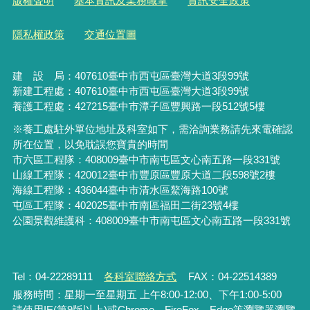
版權聲明
基本資訊及業務職掌
資訊安全政策
隱私權政策
交通位置圖
建 設 局：
407610
臺中市西屯區臺灣大道3段99號
新建工程處：407610臺中市西屯區臺灣大道3段99號
養護工程處：427215臺中市潭子區豐興路一段512號5樓
※養工處駐外單位地址及科室如下，需洽詢業務請先來電確認
所在位置，以免耽誤您寶貴的時間
市六區工程隊：408009臺中市南屯區文心南五路一段331號
山線工程隊：420012臺中市豐原區豐原大道二段598號2樓
海線工程隊：436044臺中市清水區鰲海路100號
屯區工程隊：402025臺中市
南區福田二街23號4樓
公園景觀維護科：408009臺中市南屯區文心南五路一段331號
Tel：04-22289111
各科室聯絡方式
FAX：04-22514389
服務時間：星期一至星期五 上午8:00-12:00、下午1:00-5:00
請使用IE(第9版以上)或Chrome、FireFox、Edge等瀏覽器瀏覽