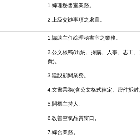
1.綜理秘書室業務。
2.上級交辦事項之處置
。
1.協助主任綜理秘書室之業務
。
2.公文核稿
(
出納、採購、人事、志工、
費
)。
3.建設顧問業務
。
4.文書業務
(
含公文格式律定、密件拆封
5.開標主持人
。
6.改善空氣品質窗口
。
7.綜合業務
。