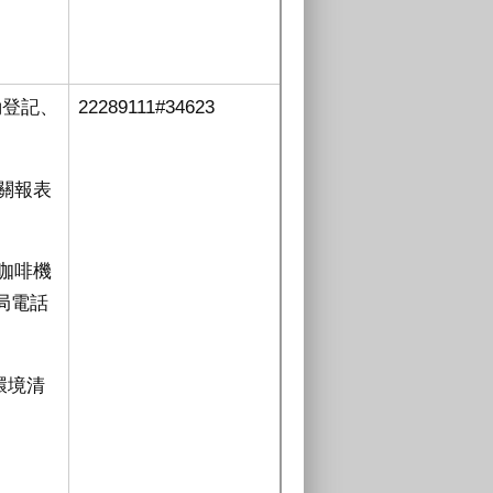
動登記、
22289111#34623
。
關報表
咖啡機
局電話
環境清