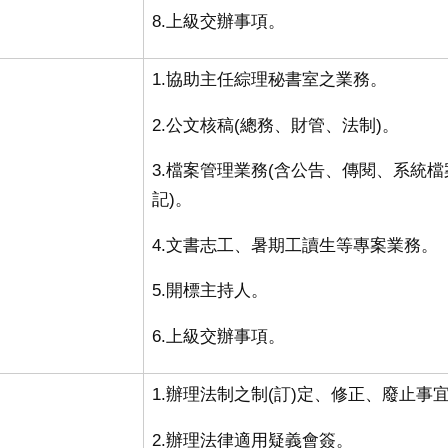
8.上級交辦事項
。
1.協助主任綜理秘書室之業務
。
2.公文核稿
(
總務、財管、法制
)。
3.檔案管理業務(含公告、傳閱、系統檔
記
)。
4.文書志工、暑期工讀生等專案業務
。
5.開標主持人
。
6.上級交辦事項
。
1.辦理法制之制
(
訂
)
定、修正、廢止事
2.辦理法律適用疑義會簽
。