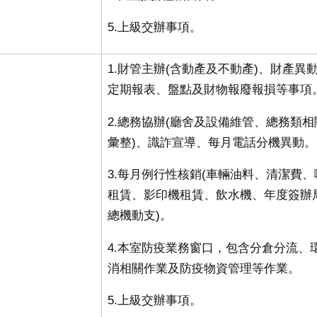
5.上級交辦事項
。
1.財管主辦
(
含動產及不動產
)
、財產異
定期報表、盤點及財物報廢報損等事項
2.總務協辦
(
廳舍及設備維管、總務類相
彙整
)
、識詐宣導、每月電話分機異動。
3.每月例行性核銷
(
車輛油料、清潔費、
租賃、影印機租賃、飲水機、年度簽辦
總機動支
)
。
4.本室防疫業務窗口，包含分倉分流、
消相關作業及防疫物資管理等作業。
5.上級交辦事項。