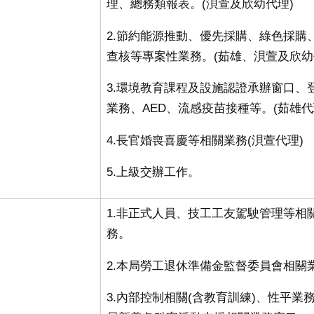
理、總務類報表。
(
浿萱及欣幼代理
)
2.
節約能源推動、優先採購、綠色採購
查核等專案性業務。
(
茹雄、浿萱及欣幼
3.
環境教育課程及設施認證承辦窗口、
業務、
AED
、流感疫苗接種等。
(
茹雄代
4.
長官婚喪喜慶等相關業務
(
浿萱代理
)
5.
上級交辦工作。
1.非正式人員、技工工友駕駛管理等相
務
。
2.本局勞工退休準備金監督委員會相關
3.內部控制相關
(
含教育訓練
)
、性平業