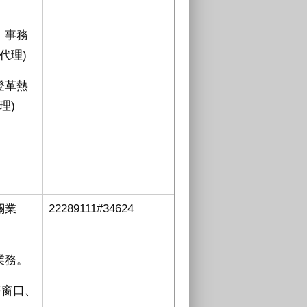
、事務
代理
)
登革熱
理
)
關業
22289111#34624
業務。
務窗口、