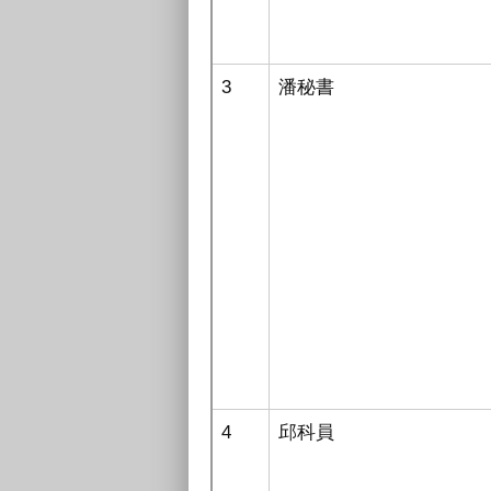
3
潘秘書
4
邱
科員