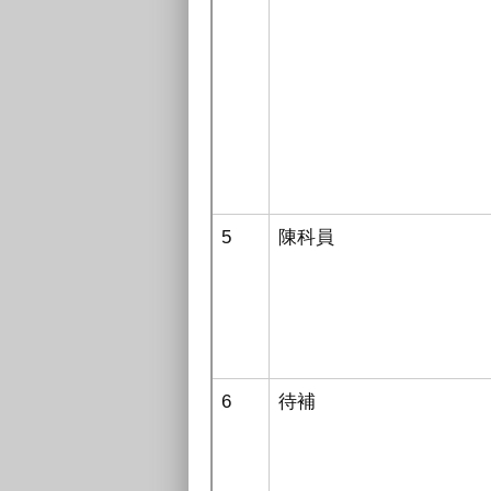
5
陳科員
6
待補