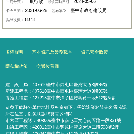
一般行政
2024-09-06
市府分類：
最後異動日期：
2021-06-28
臺中市政府建設局
發布日期：
發布單位：
8978
點閱次數：
版權聲明
基本資訊及業務職掌
資訊安全政策
隱私權政策
交通位置圖
建 設 局：
407610
臺中市西屯區臺灣大道3段99號
新建工程處：407610臺中市西屯區臺灣大道3段99號
養護工程處：427215臺中市潭子區豐興路一段512號5樓
※養工處駐外單位地址及科室如下，需洽詢業務請先來電確認
所在位置，以免耽誤您寶貴的時間
市六區工程隊：408009臺中市南屯區文心南五路一段331號
山線工程隊：420012臺中市豐原區豐原大道二段598號2樓
海線工程隊：436044臺中市清水區鰲海路100號