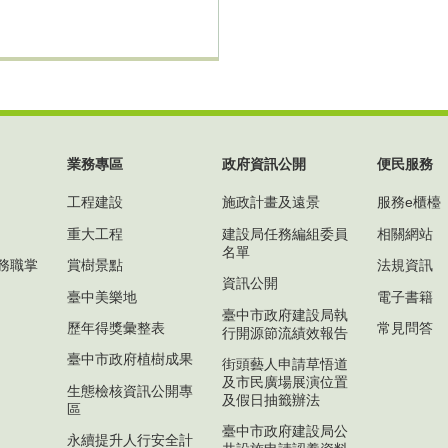
業務專區
政府資訊公開
便民服務
工程建設
施政計畫及遠景
服務e櫃檯
重大工程
建設局任務編組委員
相關網站
名單
務職掌
賞樹景點
法規資訊
資訊公開
臺中美樂地
電子書籍
臺中市政府建設局執
歷年得獎彙整表
常見問答
行開源節流績效報告
臺中市政府植樹成果
街頭藝人申請草悟道
及市民廣場展演位置
生態檢核資訊公開專
及假日抽籤辦法
區
臺中市政府建設局公
永續提升人行安全計