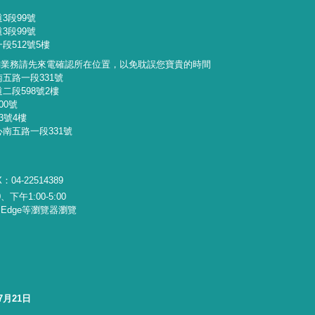
3段99號
3段99號
段512號5樓
詢業務請先來電確認所在位置，以免耽誤您寶貴的時間
南五路一段331號
二段598號2樓
00號
3號4樓
心南五路一段331號
：04-22514389
下午1:00-5:00
x、Edge等瀏覽器瀏覽
7月21日