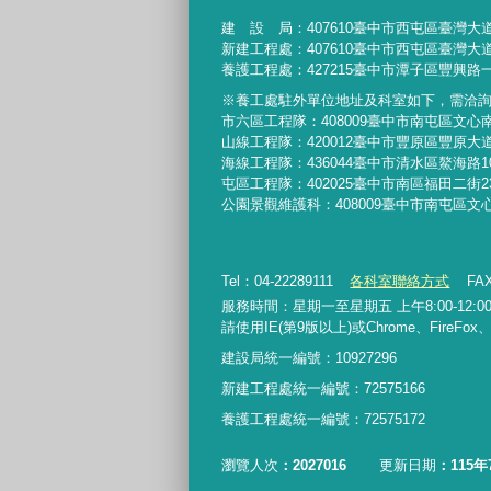
建 設 局：
407610
臺中市西屯區臺灣大道
新建工程處：407610臺中市西屯區臺灣大道
養護工程處：427215臺中市潭子區豐興路一
※養工處駐外單位地址及科室如下，需洽
市六區工程隊：408009臺中市南屯區文心
山線工程隊：420012臺中市豐原區豐原大道
海線工程隊：436044臺中市清水區鰲海路1
屯區工程隊：402025臺中市
南區福田二街2
公園景觀維護科：408009臺中市南屯區文
Tel：04-22289111
各科室聯絡方式
FAX
服務時間：星期一至星期五 上午8:00-12:00、
請使用IE(第9版以上)或Chrome、FireFo
建設局統一編號：10927296
新建工程處統一編號
：
72575166
養護工程處統一編號
：
72575172
瀏覽人次
2027016
更新日期
115年