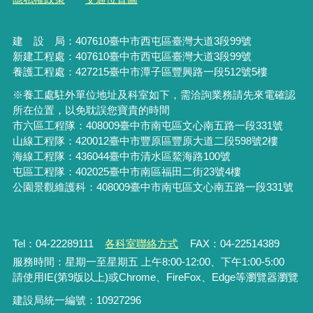
建 設 局：
407610
臺中市西屯區臺灣大道3段99號
新建工程處：407610臺中市西屯區臺灣大道3段99號
養護工程處：427215臺中市潭子區豐興路一段512號5樓
※養工處駐外單位地址及科室如下，需洽詢業務請先來電確認
所在位置，以免耽誤您寶貴的時間
市六區工程隊：408009臺中市南屯區文心南五路一段331號
山線工程隊：420012臺中市豐原區豐原大道二段598號2樓
海線工程隊：436044臺中市清水區鰲海路100號
屯區工程隊：402025臺中市
南區福田二街23號4樓
公園景觀維護科：408009臺中市南屯區文心南五路一段331號
Tel：04-22289111
各科室聯絡方式
FAX：04-22514389
服務時間：星期一至星期五 上午8:00-12:00、下午1:00-5:00
請使用IE(第9版以上)或Chrome、FireFox、Edge等瀏覽器瀏覽
建設局統一編號：10927296