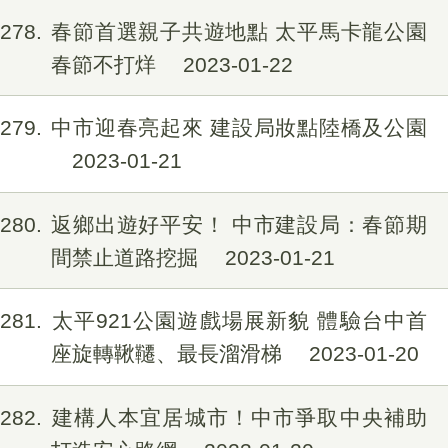
1278
春節首選親子共遊地點 太平馬卡龍公園
春節不打烊
2023-01-22
1279
中市迎春亮起來 建設局妝點陸橋及公園
2023-01-21
1280
返鄉出遊好平安！ 中市建設局：春節期
間禁止道路挖掘
2023-01-21
1281
太平921公園遊戲場展新貌 體驗台中首
座旋轉鞦韆、最長溜滑梯
2023-01-20
1282
建構人本宜居城市！中市爭取中央補助