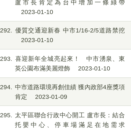
盧市長肯定為台中增加一條綠帶
2023-01-10
1292
優質交通迎新春 中市1/16-2/5道路禁挖
2023-01-10
1293
喜迎新年全城亮起來！ 中市湧泉、東
英公園布滿美麗燈飾
2023-01-10
1294
中市道路環境再創佳績 獲內政部4座獎項
肯定
2023-01-09
1295
太平區聯合行政中心開工 盧市長：結合
托嬰中心、停車場滿足在地需求