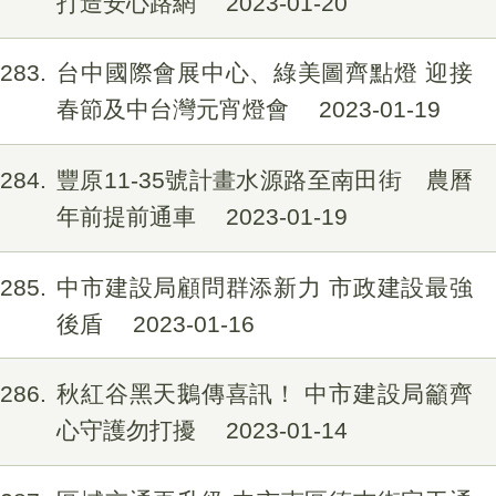
打造安心路網
2023-01-20
1283
台中國際會展中心、綠美圖齊點燈 迎接
春節及中台灣元宵燈會
2023-01-19
1284
豐原11-35號計畫水源路至南田街 農曆
年前提前通車
2023-01-19
1285
中市建設局顧問群添新力 市政建設最強
後盾
2023-01-16
1286
秋紅谷黑天鵝傳喜訊！ 中市建設局籲齊
心守護勿打擾
2023-01-14