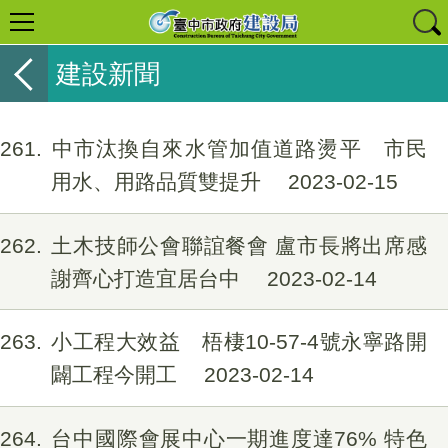
建設新聞
1261
中市汰換自來水管加值道路燙平 市民
用水、用路品質雙提升
2023-02-15
1262
土木技師公會聯誼餐會 盧市長將出席感
謝齊心打造宜居台中
2023-02-14
1263
小工程大效益 梧棲10-57-4號永寧路開
闢工程今開工
2023-02-14
1264
台中國際會展中心一期進度達76% 特色