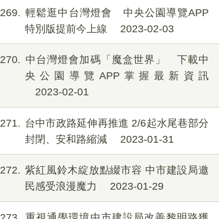
1269
輕鬆逛中台灣燈會 中央公園導覽APP
特別版提前今上線
2023-02-03
1270
中台灣燈會加碼「魔盒世界」 下載中
央公園導覽APP掌握最新資訊
2023-02-01
1271
台中市政路延伸再推進 2/6起水尾巷部分
封閉、安和路縮減
2023-01-31
1272
紫紅風鈴木綻放點綴市容 中市建設局邀
民感受浪漫魔力
2023-01-29
1273
重視通學環境中市建設局改善黎明路獲