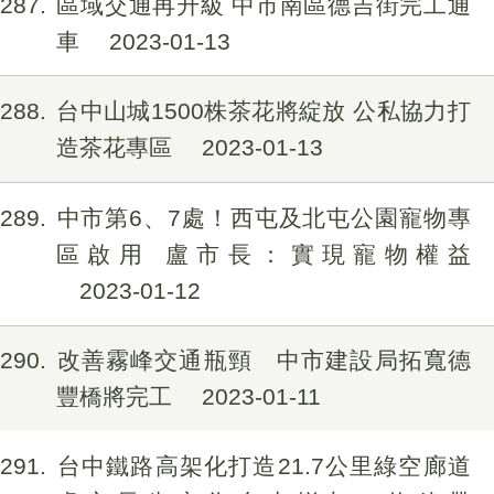
1287
區域交通再升級 中市南區德吉街完工通
車
2023-01-13
1288
台中山城1500株茶花將綻放 公私協力打
造茶花專區
2023-01-13
1289
中市第6、7處！西屯及北屯公園寵物專
區啟用 盧市長：實現寵物權益
2023-01-12
1290
改善霧峰交通瓶頸 中市建設局拓寬德
豐橋將完工
2023-01-11
1291
台中鐵路高架化打造21.7公里綠空廊道