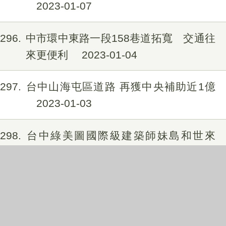
2023-01-07
1296
中市環中東路一段158巷道拓寬 交通往
來更便利
2023-01-04
1297
台中山海屯區道路 再獲中央補助近1億
2023-01-03
1298
台中綠美圖國際級建築師妹島和世來
訪 盧市長：工程順利、使命必達
2022-12-29
1299
中市海線人本環境再提升 建設局改善完
成梧棲區文化路
2022-12-28