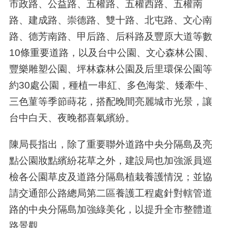
市政路、公益路、五權路、五權西路、五權南
路、建成路、崇德路、雙十路、北屯路、文心南
路、德芳南路、甲后路、后科路及豐原大道等數
10條重要道路，以及台中公園、文心森林公園、
豐樂雕塑公園、坪林森林公園及后里環保公園等
約30處公園，種植一串紅、多色海棠、矮牽牛、
三色菫等季節蒔花，搭配晚間亮麗城市光景，讓
台中白天、夜晚都喜氣繽紛。
陳局長指出，除了重要聯外道路中央分隔島及亮
點公園妝點繽紛花草之外，建設局也加強派員巡
檢各公園草皮及道路分隔島植栽養護情況；並協
請交通部公路總局第二區養護工程處針對轄管道
路的中央分隔島加強綠美化，以提升全市整體道
路景觀。