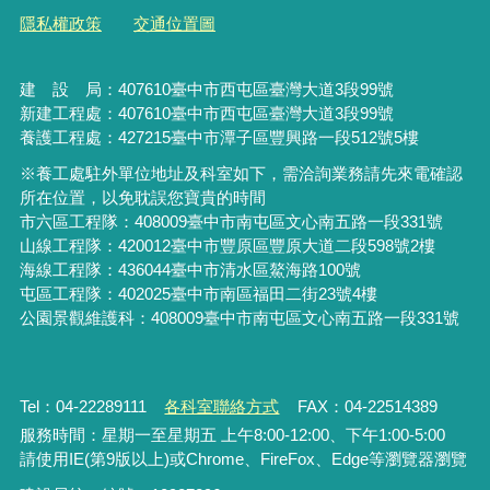
隱私權政策
交通位置圖
建 設 局：
407610
臺中市西屯區臺灣大道3段99號
新建工程處：407610臺中市西屯區臺灣大道3段99號
養護工程處：427215臺中市潭子區豐興路一段512號5樓
※養工處駐外單位地址及科室如下，需洽詢業務請先來電確認
所在位置，以免耽誤您寶貴的時間
市六區工程隊：408009臺中市南屯區文心南五路一段331號
山線工程隊：420012臺中市豐原區豐原大道二段598號2樓
海線工程隊：436044臺中市清水區鰲海路100號
屯區工程隊：402025臺中市
南區福田二街23號4樓
公園景觀維護科：408009臺中市南屯區文心南五路一段331號
Tel：04-22289111
各科室聯絡方式
FAX：04-22514389
服務時間：星期一至星期五 上午8:00-12:00、下午1:00-5:00
請使用IE(第9版以上)或Chrome、FireFox、Edge等瀏覽器瀏覽