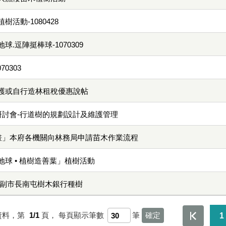
活動-1080428
.逗陣挺棒球-1070309
0303
護或自行造林租稅優惠說帖
研討會-行道樹的規劃設計及維護管理
計畫」本府各機關向林務局申請苗木作業流程
球 • 植樹造善葉」植樹活動
節 林副市長南屯樹木銀行種樹
資料，第
1/1
頁，
每頁顯示筆數
筆
1