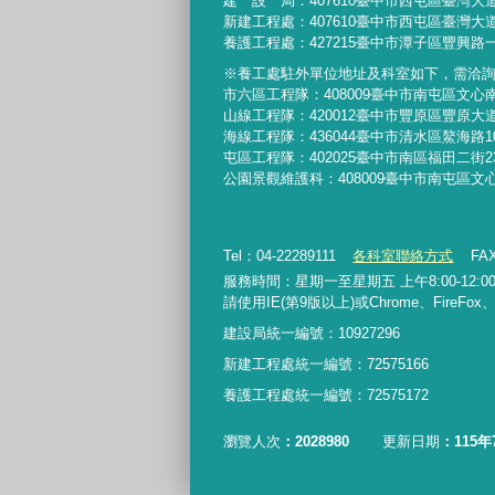
建 設 局：
407610
臺中市西屯區臺灣大道
新建工程處：407610臺中市西屯區臺灣大道
養護工程處：427215臺中市潭子區豐興路一
※養工處駐外單位地址及科室如下，需洽
市六區工程隊：408009臺中市南屯區文心
山線工程隊：420012臺中市豐原區豐原大道
海線工程隊：436044臺中市清水區鰲海路1
屯區工程隊：402025臺中市
南區福田二街2
公園景觀維護科：408009臺中市南屯區文
Tel：04-22289111
各科室聯絡方式
FAX
服務時間：星期一至星期五 上午8:00-12:00、
請使用IE(第9版以上)或Chrome、FireFo
建設局統一編號：10927296
新建工程處統一編號
：
72575166
養護工程處統一編號
：
72575172
瀏覽人次
2028980
更新日期
115年