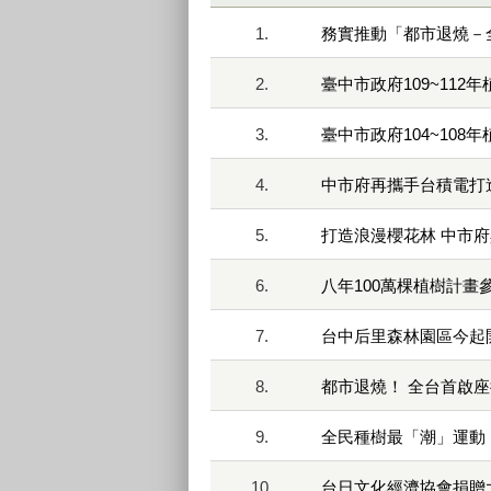
1.
務實推動「都市退燒－
2.
臺中市政府109~112
3.
臺中市政府104~108
4.
中市府再攜手台積電打
5.
打造浪漫櫻花林 中市府
6.
八年100萬棵植樹計畫
7.
台中后里森林園區今起
8.
都市退燒！ 全台首啟
9.
全民種樹最「潮」運動
10.
台日文化經濟協會捐贈