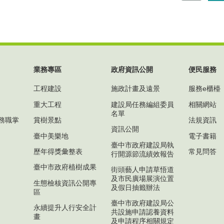
業務專區
政府資訊公開
便民服務
工程建設
施政計畫及遠景
服務e櫃檯
重大工程
建設局任務編組委員
相關網站
名單
務職掌
賞樹景點
法規資訊
資訊公開
臺中美樂地
電子書籍
臺中市政府建設局執
歷年得獎彙整表
常見問答
行開源節流績效報告
臺中市政府植樹成果
街頭藝人申請草悟道
及市民廣場展演位置
生態檢核資訊公開專
及假日抽籤辦法
區
臺中市政府建設局公
永續提升人行安全計
共設施申請認養資料
畫
及申請程序相關規定