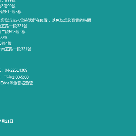
3段99號
3段99號
段512號5樓
詢業務請先來電確認所在位置，以免耽誤您寶貴的時間
南五路一段331號
二段598號2樓
00號
3號4樓
心南五路一段331號
：04-22514389
下午1:00-5:00
x、Edge等瀏覽器瀏覽
7月21日