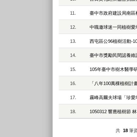
11.
臺中市政府建設局南區植樹
12.
中職邀球迷一同植樹愛地球
13.
西屯區公96植樹活動-107
14.
臺中市獎勵民間認養維
15.
105年臺中市樹木醫學
16.
「八年100萬棵植樹
17.
霧峰高爾夫球場「珍愛地
18.
1050312 響應植樹
共
18
筆