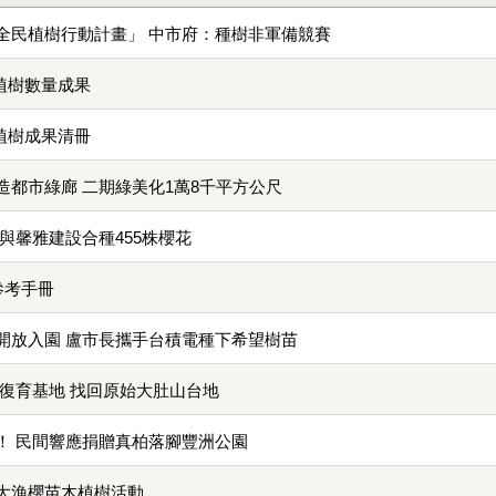
全民植樹行動計畫」 中市府：種樹非軍備競賽
年植樹數量成果
年植樹成果清冊
造都市綠廊 二期綠美化1萬8千平方公尺
與馨雅建設合種455株櫻花
參考手冊
開放入園 盧市長攜手台積電種下希望樹苗
座復育基地 找回原始大肚山台地
！ 民間響應捐贈真柏落腳豐洲公園
大漁櫻苗木植樹活動