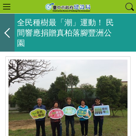
全民種樹最「潮」運動！ 民
間響應捐贈真柏落腳豐洲公
園