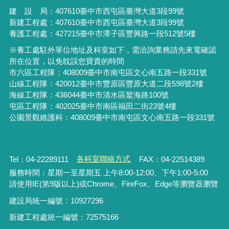
建 設 局：
407610
臺中市西屯區臺灣大道3段99號
新建工程處：407610臺中市西屯區臺灣大道3段99號
養護工程處：427215臺中市潭子區豐興路一段512號5樓
※養工處駐外單位地址及科室如下，需洽詢業務請先來電確認
所在位置，以免耽誤您寶貴的時間
市六區工程隊：408009臺中市南屯區文心南五路一段331號
山線工程隊：420012臺中市豐原區豐原大道二段598號2樓
海線工程隊：436044臺中市清水區鰲海路100號
屯區工程隊：402025臺中市
南區福田二街23號4樓
公園景觀維護科：408009臺中市南屯區文心南五路一段331號
Tel：04-22289111
各科室聯絡方式
FAX：04-22514389
服務時間：星期一至星期五 上午8:00-12:00、下午1:00-5:00
請使用IE(第9版以上)或Chrome、FireFox、Edge等瀏覽器瀏覽
建設局統一編號：10927296
新建工程處統一編號
：
72575166