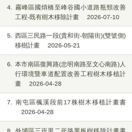
4
霧峰區國焴橋至峰谷國小道路瓶頸改善
工程-既有樹木移除計畫
2026-07-10
5
西區三民路一段(貴和街-朝陽街)(雙號側)
移樹計畫
2026-05-21
6
本市南區復興路(忠明南路至文心南路)人
行環境暨車道配置改善工程樹木移植計
畫
2026-04-28
7
南屯區楓溪段前17株樹木移植計畫書
2026-04-28
8
外埔區三崁里二崁路黑板樹移除計畫書