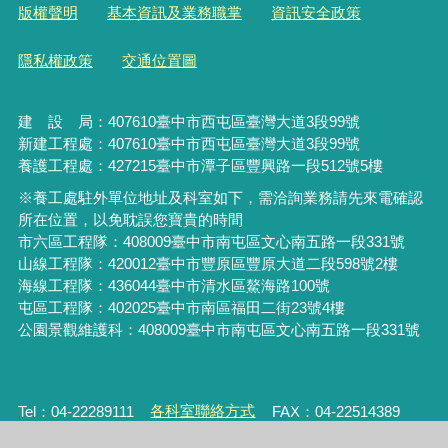
版權聲明
基本資訊及業務職掌
資訊安全政策
隱私權政策
交通位置圖
建 設 局：
407610
臺中市西屯區臺灣大道3段99號
新建工程處：407610臺中市西屯區臺灣大道3段99號
養護工程處：427215臺中市潭子區豐興路一段512號5樓
※養工處駐外單位地址及科室如下，需洽詢業務請先來電確認
所在位置，以免耽誤您寶貴的時間
市六區工程隊：408009臺中市南屯區文心南五路一段331號
山線工程隊：420012臺中市豐原區豐原大道二段598號2樓
海線工程隊：436044臺中市清水區鰲海路100號
屯區工程隊：402025臺中市
南區福田二街23號4樓
公園景觀維護科：408009臺中市南屯區文心南五路一段331號
Tel：04-22289111
各科室聯絡方式
FAX：04-22514389
服務時間：星期一至星期五 上午8:00-12:00、下午1:00-5:00