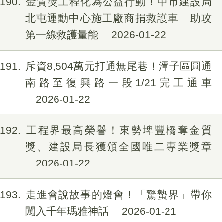
190
金質獎工程化為公益行動！中市建設局
北屯運動中心施工廠商捐救護車 助攻
第一線救護量能
2026-01-22
191
斥資8,504萬元打通無尾巷！潭子區圓通
南路至復興路一段1/21完工通車
2026-01-22
192
工程界最高榮譽！東勢埤豐橋奪金質
獎、建設局長獲頒全國唯二專業獎章
2026-01-22
193
走進會說故事的燈會！「驚蟄界」帶你
闖入千年瑪雅神話
2026-01-21