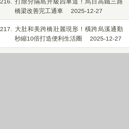
216
打除分隔島升級四車道！烏日高鐵三路
橋梁改善完工通車
2025-12-27
217
大肚和美跨橋壯麗現形！橫跨烏溪通勤
秒縮10倍打造便利生活圈
2025-12-27
218
迎接2026新年序幕！台中國旗旗海齊揚
行憲紀念日、元旦雙節同慶 城市風貌
煥然一新
2025-12-24
219
台中人本建設獲8項大獎再創高峰！勇奪
內政部年度評鑑雙料「優等」
2025-12-23