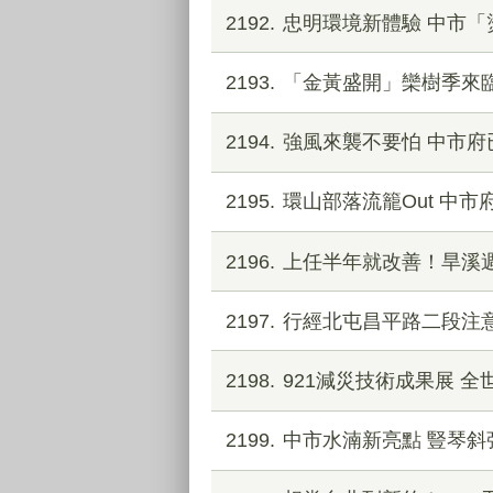
2192
忠明環境新體驗 中市「
2193
「金黃盛開」欒樹季來臨
2194
強風來襲不要怕 中市府
2195
環山部落流籠Out 中
2196
上任半年就改善！旱溪
2197
行經北屯昌平路二段注意
2198
921減災技術成果展 
2199
中市水湳新亮點 豎琴斜