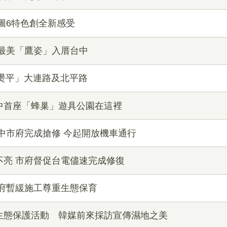
圖6特色創全新感受
最美「鷹姿」入厝台中
燙平」大連路及北平路
中首座「蜂巢」遊具公園在這裡
中市府完成搶修 今起開放機車通行
不亮 市府督促台電儘速完成修復
市府暫緩施工尊重生態保育
生態保護活動 韓媒前來採訪宣傳濕地之美