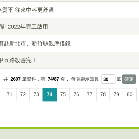
燙平 往來中科更舒適
計2022年完工啟用
市府赴新北市、新竹縣觀摩借鏡
甲五路改善完工
共
2607
筆資料，第
74/87
頁，
每頁顯示筆數
筆
71
72
73
74
75
76
77
78
79
80