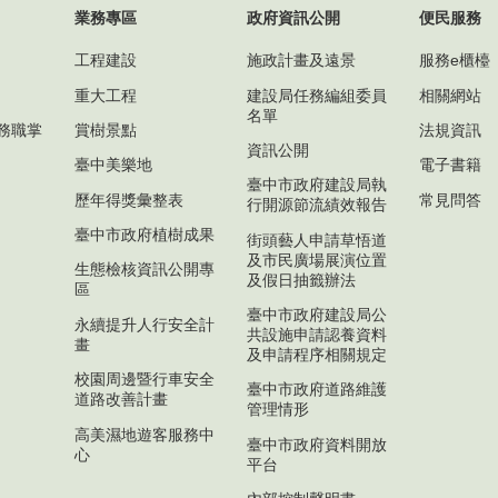
業務專區
政府資訊公開
便民服務
工程建設
施政計畫及遠景
服務e櫃檯
重大工程
建設局任務編組委員
相關網站
名單
務職掌
賞樹景點
法規資訊
資訊公開
臺中美樂地
電子書籍
臺中市政府建設局執
歷年得獎彙整表
常見問答
行開源節流績效報告
臺中市政府植樹成果
街頭藝人申請草悟道
及市民廣場展演位置
生態檢核資訊公開專
及假日抽籤辦法
區
臺中市政府建設局公
永續提升人行安全計
共設施申請認養資料
畫
及申請程序相關規定
校園周邊暨行車安全
臺中市政府道路維護
道路改善計畫
管理情形
高美濕地遊客服務中
臺中市政府資料開放
心
平台