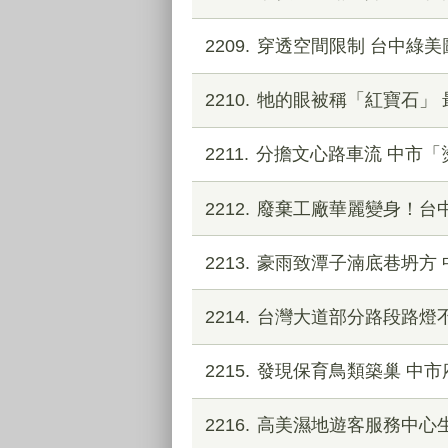
2209
穿透空間限制 台中綠美
2210
牠的眼被稱「紅寶石」 
2211
分擔文心路車流 中市「
2212
廢棄工廠華麗變身！台
2213
豪雨致潭子湳底巷坍方 
2214
台灣大道部分路段路燈
2215
發現保育鳥類築巢 中
2216
高美濕地遊客服務中心