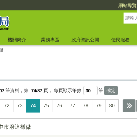
網站導覽
機關簡介
業務專區
政府資訊公開
便民服務
聞
07
筆資料，第
74/87
頁，
每頁顯示筆數
筆
72
73
74
75
76
77
78
79
80
中市府這樣做