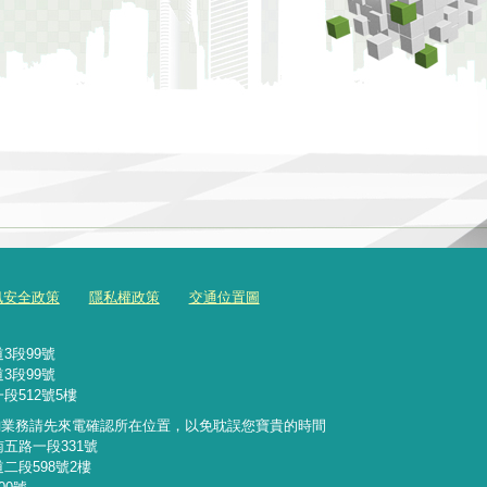
訊安全政策
隱私權政策
交通位置圖
3段99號
3段99號
段512號5樓
詢業務請先來電確認所在位置，以免耽誤您寶貴的時間
南五路一段331號
二段598號2樓