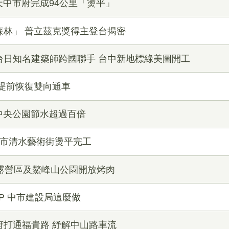
0天中市府完成94公里「燙平」
森林」 普立茲克獎得主登台揭密
台日知名建築師跨國聯手 台中新地標綠美圖開工
提前恢復雙向通車
湳中央公園節水超過百倍
中市清水藝術街燙平完工
露營區及鰲峰山公園開放烤肉
P 中市建設局這麼做
府打通福貴路 紓解中山路車流