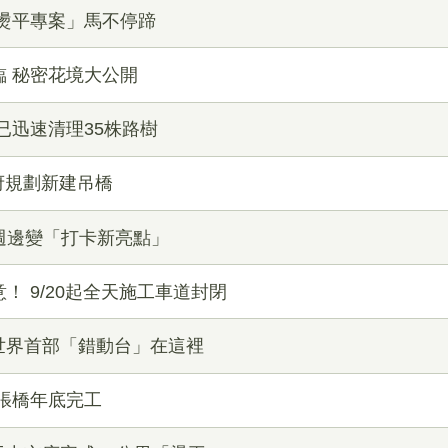
燙平專案」馬不停蹄
 秘密花境大公開
已迅速清理35株路樹
市府規劃新建吊橋
週邊變「打卡新亮點」
！ 9/20起全天施工車道封閉
全世界首部「錯動台」在這裡
張橋年底完工