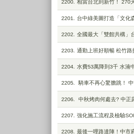
2200
相當台北到新竹！ 27
2201
台中綠美圖打造「文化
2202
全國最大「雙館共構」
2203
通勤上班好順暢 松竹路
2204
水費53萬降到3千 水
2205
騎車不再心驚膽跳！ 
2206
中秋烤肉何處去? 中正
2207
強化施工流程及檢驗SO
2208
最後一哩路達陣！中市