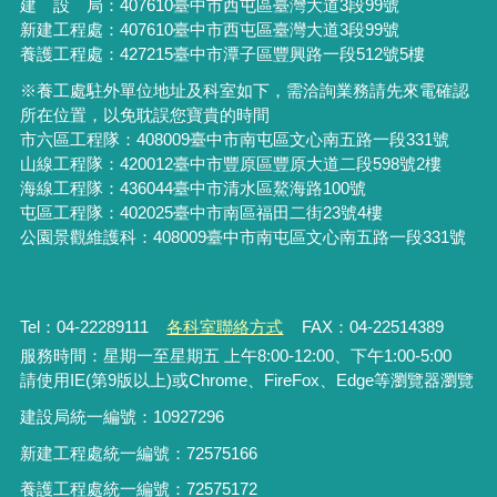
建 設 局：
407610
臺中市西屯區臺灣大道3段99號
新建工程處：407610臺中市西屯區臺灣大道3段99號
養護工程處：427215臺中市潭子區豐興路一段512號5樓
※養工處駐外單位地址及科室如下，需洽詢業務請先來電確認
所在位置，以免耽誤您寶貴的時間
市六區工程隊：408009臺中市南屯區文心南五路一段331號
山線工程隊：420012臺中市豐原區豐原大道二段598號2樓
海線工程隊：436044臺中市清水區鰲海路100號
屯區工程隊：402025臺中市
南區福田二街23號4樓
公園景觀維護科：408009臺中市南屯區文心南五路一段331號
Tel：04-22289111
各科室聯絡方式
FAX：04-22514389
服務時間：星期一至星期五 上午8:00-12:00、下午1:00-5:00
請使用IE(第9版以上)或Chrome、FireFox、Edge等瀏覽器瀏覽
建設局統一編號：10927296
新建工程處統一編號
：
72575166
養護工程處統一編號
：
72575172