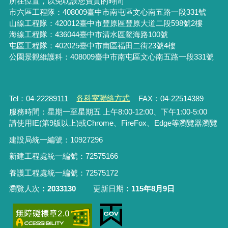
所在位置，以免耽誤您寶貴的時間
市六區工程隊：408009臺中市南屯區文心南五路一段331號
山線工程隊：420012臺中市豐原區豐原大道二段598號2樓
海線工程隊：436044臺中市清水區鰲海路100號
屯區工程隊：402025臺中市
南區福田二街23號4樓
公園景觀維護科：408009臺中市南屯區文心南五路一段331號
Tel：04-22289111
各科室聯絡方式
FAX：04-22514389
服務時間：星期一至星期五 上午8:00-12:00、下午1:00-5:00
請使用IE(第9版以上)或Chrome、FireFox、Edge等瀏覽器瀏覽
建設局統一編號：10927296
新建工程處統一編號
：
72575166
養護工程處統一編號
：
72575172
瀏覽人次
2033130
更新日期
115年8月9日