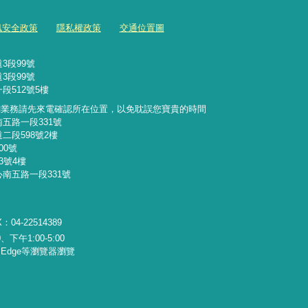
訊安全政策
隱私權政策
交通位置圖
3段99號
3段99號
段512號5樓
詢業務請先來電確認所在位置，以免耽誤您寶貴的時間
南五路一段331號
二段598號2樓
00號
3號4樓
心南五路一段331號
：04-22514389
下午1:00-5:00
x、Edge等瀏覽器瀏覽