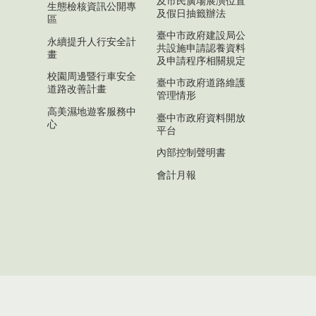
及市民廣場展演位置
生態檢核資訊公開專
及假日抽籤辦法
區
臺中市政府建設局公
永續提升人行安全計
共設施申請認養資料
畫
及申請程序相關規定
校園周邊暨行車安全
臺中市政府道路維護
道路改善計畫
管理情形
高美濕地遊客服務中
臺中市政府資料開放
心
平台
內部控制聲明書
會計月報