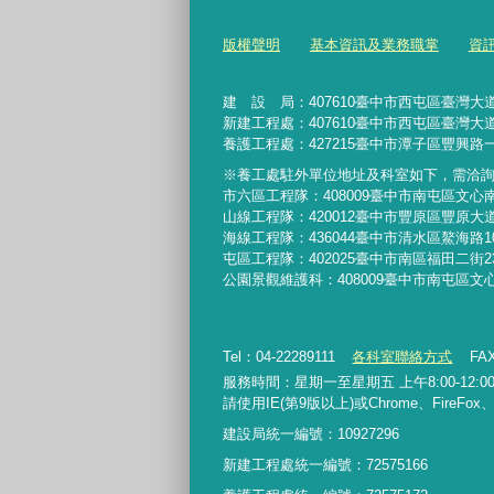
版權聲明
基本資訊及業務職掌
資
建 設 局：
407610
臺中市西屯區臺灣大道
新建工程處：407610臺中市西屯區臺灣大道
養護工程處：427215臺中市潭子區豐興路一
※養工處駐外單位地址及科室如下，需洽
市六區工程隊：408009臺中市南屯區文心
山線工程隊：420012臺中市豐原區豐原大道
海線工程隊：436044臺中市清水區鰲海路1
屯區工程隊：402025臺中市
南區福田二街2
公園景觀維護科：408009臺中市南屯區文
Tel：04-22289111
各科室聯絡方式
FAX
服務時間：星期一至星期五 上午8:00-12:00、
請使用IE(第9版以上)或Chrome、FireFo
建設局統一編號：10927296
新建工程處統一編號
：
72575166