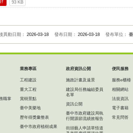
df
93 KB
後異動日期：
2026-03-18
發布日期：
2026-03-18
發布單位：
業務專區
政府資訊公開
便民服務
工程建設
施政計畫及遠景
服務e櫃檯
重大工程
建設局任務編組委員
相關網站
名單
務職掌
賞樹景點
法規資訊
資訊公開
臺中美樂地
電子書籍
臺中市政府建設局執
歷年得獎彙整表
常見問答
行開源節流績效報告
臺中市政府植樹成果
街頭藝人申請草悟道