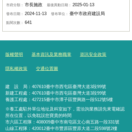
市長施政
2025-01-13
市府分類：
最後異動日期：
2024-11-13
臺中市政府建設局
發布日期：
發布單位：
641
點閱次數：
版權聲明
基本資訊及業務職掌
資訊安全政策
隱私權政策
交通位置圖
建 設 局：
407610
臺中市西屯區臺灣大道3段99號
新建工程處：407610臺中市西屯區臺灣大道3段99號
養護工程處：427215臺中市潭子區豐興路一段512號5樓
※養工處駐外單位地址及科室如下，需洽詢業務請先來電確認
所在位置，以免耽誤您寶貴的時間
市六區工程隊：408009臺中市南屯區文心南五路一段331號
山線工程隊：420012臺中市豐原區豐原大道二段598號2樓