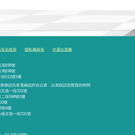
訊安全政策
隱私權政策
交通位置圖
3段99號
3段99號
段512號5樓
詢業務請先來電確認所在位置，以免耽誤您寶貴的時間
南五路一段331號
二段598號2樓
00號
3號4樓
心南五路一段331號
：04-22514389