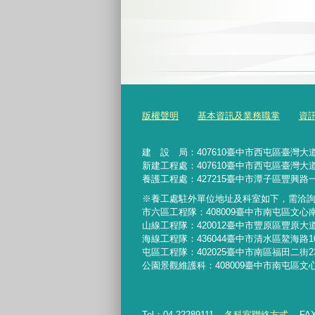
版權聲明
基本資訊及業務職掌
資
建 設 局：
407610
臺中市西屯區臺灣大道
新建工程處：407610臺中市西屯區臺灣大道
養護工程處：427215臺中市潭子區豐興路一
※養工處駐外單位地址及科室如下，需洽
市六區工程隊：408009臺中市南屯區文心
山線工程隊：420012臺中市豐原區豐原大道
海線工程隊：436044臺中市清水區鰲海路1
屯區工程隊：402025臺中市
南區福田二街2
公園景觀維護科：408009臺中市南屯區文
Tel：04-22289111
各科室聯絡方式
FAX