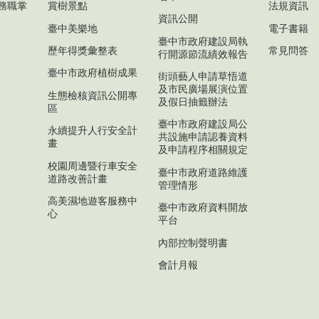
務職掌
賞樹景點
法規資訊
資訊公開
臺中美樂地
電子書籍
臺中市政府建設局執
歷年得獎彙整表
常見問答
行開源節流績效報告
臺中市政府植樹成果
街頭藝人申請草悟道
及市民廣場展演位置
生態檢核資訊公開專
及假日抽籤辦法
區
臺中市政府建設局公
永續提升人行安全計
共設施申請認養資料
畫
及申請程序相關規定
校園周邊暨行車安全
臺中市政府道路維護
道路改善計畫
管理情形
高美濕地遊客服務中
臺中市政府資料開放
心
平台
內部控制聲明書
會計月報