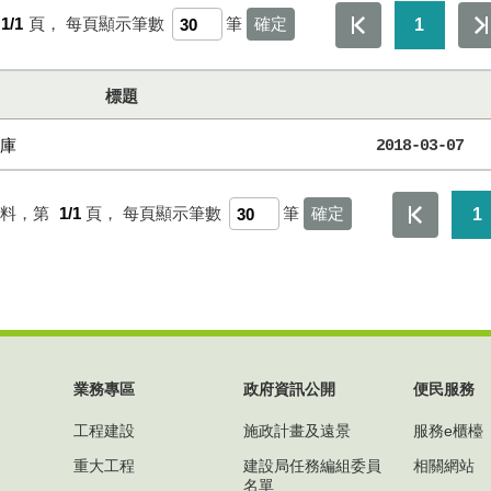
1/1
頁，
每頁顯示筆數
筆
1
標題
庫
2018-03-07
資料，第
1/1
頁，
每頁顯示筆數
筆
1
業務專區
政府資訊公開
便民服務
工程建設
施政計畫及遠景
服務e櫃檯
重大工程
建設局任務編組委員
相關網站
名單