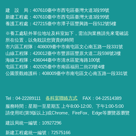
建 設 局：
407610
臺中市西屯區臺灣大道3段99號
新建工程處：407610臺中市西屯區臺灣大道3段99號
養護工程處：427215臺中市潭子區豐興路一段512號5樓
※養工處駐外單位地址及科室如下，需洽詢業務請先來電確認
所在位置，以免耽誤您寶貴的時間
市六區工程隊：408009臺中市南屯區文心南五路一段331號
山線工程隊：420012臺中市豐原區豐原大道二段598號2樓
海線工程隊：436044臺中市清水區鰲海路100號
屯區工程隊：402025臺中市
南區福田二街23號4樓
公園景觀維護科：408009臺中市南屯區文心南五路一段331號
Tel：04-22289111
各科室聯絡方式
FAX：04-22514389
服務時間：星期一至星期五 上午8:00-12:00、下午1:00-5:00
請使用IE(第9版以上)或Chrome、FireFox、Edge等瀏覽器瀏覽
建設局統一編號：10927296
新建工程處統一編號
：
72575166