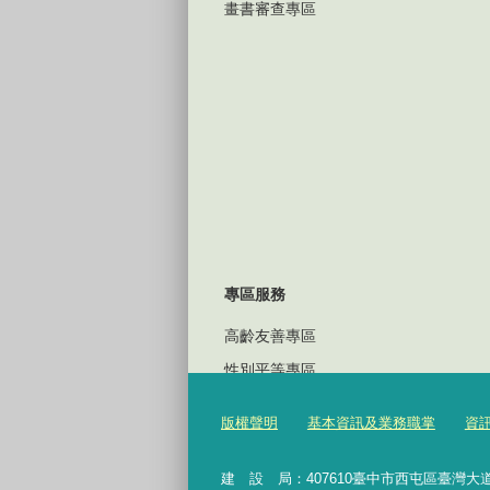
畫書審查專區
專區服務
高齡友善專區
性別平等專區
廉政專區
版權聲明
基本資訊及業務職掌
資
下載專區
遊說法專區
建 設 局：
407610
臺中市西屯區臺灣大道