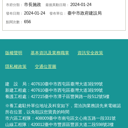
市長施政
2024-01-24
市府分類：
最後異動日期：
2024-01-24
臺中市政府建設局
發布日期：
發布單位：
656
點閱次數：
版權聲明
基本資訊及業務職掌
資訊安全政策
隱私權政策
交通位置圖
建 設 局：
407610
臺中市西屯區臺灣大道3段99號
新建工程處：407610臺中市西屯區臺灣大道3段99號
養護工程處：427215臺中市潭子區豐興路一段512號5樓
※養工處駐外單位地址及科室如下，需洽詢業務請先來電確認
所在位置，以免耽誤您寶貴的時間
市六區工程隊：408009臺中市南屯區文心南五路一段331號
山線工程隊：420012臺中市豐原區豐原大道二段598號2樓