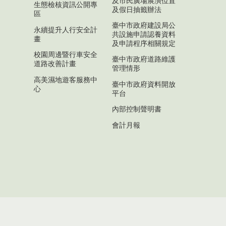
及市民廣場展演位置
生態檢核資訊公開專
及假日抽籤辦法
區
臺中市政府建設局公
永續提升人行安全計
共設施申請認養資料
畫
及申請程序相關規定
校園周邊暨行車安全
臺中市政府道路維護
道路改善計畫
管理情形
高美濕地遊客服務中
臺中市政府資料開放
心
平台
內部控制聲明書
會計月報