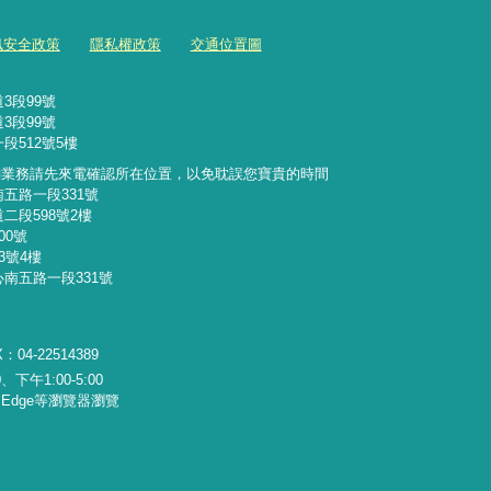
訊安全政策
隱私權政策
交通位置圖
3段99號
3段99號
段512號5樓
詢業務請先來電確認所在位置，以免耽誤您寶貴的時間
南五路一段331號
二段598號2樓
00號
3號4樓
心南五路一段331號
：04-22514389
下午1:00-5:00
x、Edge等瀏覽器瀏覽