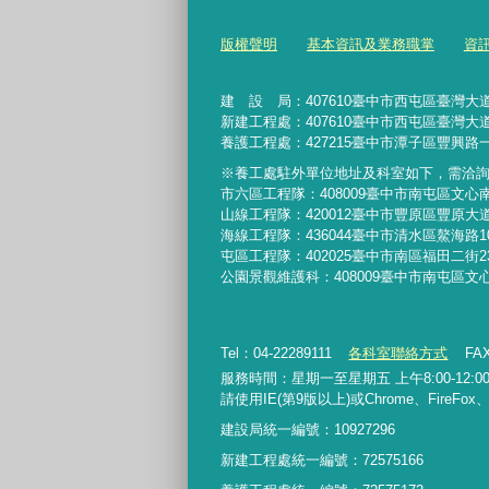
版權聲明
基本資訊及業務職掌
資
建 設 局：
407610
臺中市西屯區臺灣大道
新建工程處：407610臺中市西屯區臺灣大道
養護工程處：427215臺中市潭子區豐興路一
※養工處駐外單位地址及科室如下，需洽
市六區工程隊：408009臺中市南屯區文心
山線工程隊：420012臺中市豐原區豐原大道
海線工程隊：436044臺中市清水區鰲海路1
屯區工程隊：402025臺中市
南區福田二街2
公園景觀維護科：408009臺中市南屯區文
Tel：04-22289111
各科室聯絡方式
FAX
服務時間：星期一至星期五 上午8:00-12:00、
請使用IE(第9版以上)或Chrome、FireFo
建設局統一編號：10927296
新建工程處統一編號
：
72575166