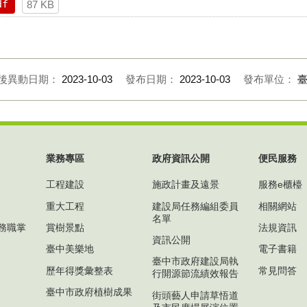
df
87 KB
後異動日期：
2023-10-03
發布日期：
2023-10-03
發布單位：
業務專區
政府資訊公開
便民服務
工程建設
施政計畫及遠景
服務e櫃檯
重大工程
建設局任務編組委員
相關網站
名單
務職掌
賞樹景點
法規資訊
資訊公開
臺中美樂地
電子書籍
臺中市政府建設局執
歷年得獎彙整表
常見問答
行開源節流績效報告
臺中市政府植樹成果
街頭藝人申請草悟道