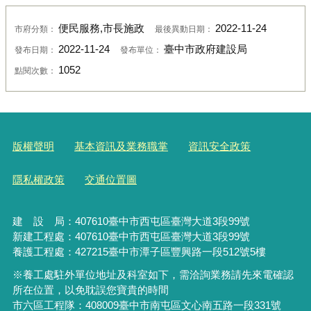
便民服務,市長施政
2022-11-24
市府分類：
最後異動日期：
2022-11-24
臺中市政府建設局
發布日期：
發布單位：
1052
點閱次數：
版權聲明
基本資訊及業務職掌
資訊安全政策
隱私權政策
交通位置圖
建 設 局：
407610
臺中市西屯區臺灣大道3段99號
新建工程處：407610臺中市西屯區臺灣大道3段99號
養護工程處：427215臺中市潭子區豐興路一段512號5樓
※養工處駐外單位地址及科室如下，需洽詢業務請先來電確認
所在位置，以免耽誤您寶貴的時間
市六區工程隊：408009臺中市南屯區文心南五路一段331號