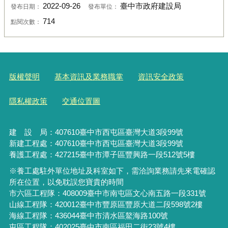
2022-09-26
臺中市政府建設局
發布日期：
發布單位：
714
點閱次數：
版權聲明
基本資訊及業務職掌
資訊安全政策
隱私權政策
交通位置圖
建 設 局：
407610
臺中市西屯區臺灣大道3段99號
新建工程處：407610臺中市西屯區臺灣大道3段99號
養護工程處：427215臺中市潭子區豐興路一段512號5樓
※養工處駐外單位地址及科室如下，需洽詢業務請先來電確認
所在位置，以免耽誤您寶貴的時間
市六區工程隊：408009臺中市南屯區文心南五路一段331號
山線工程隊：420012臺中市豐原區豐原大道二段598號2樓
海線工程隊：436044臺中市清水區鰲海路100號
屯區工程隊：402025臺中市
南區福田二街23號4樓