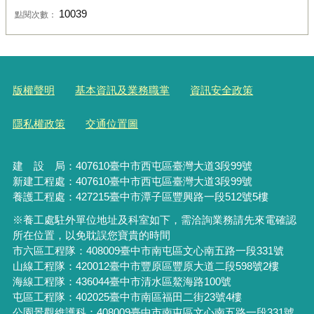
10039
點閱次數：
版權聲明
基本資訊及業務職掌
資訊安全政策
隱私權政策
交通位置圖
建 設 局：
407610
臺中市西屯區臺灣大道3段99號
新建工程處：407610臺中市西屯區臺灣大道3段99號
養護工程處：427215臺中市潭子區豐興路一段512號5樓
※養工處駐外單位地址及科室如下，需洽詢業務請先來電確認
所在位置，以免耽誤您寶貴的時間
市六區工程隊：408009臺中市南屯區文心南五路一段331號
山線工程隊：420012臺中市豐原區豐原大道二段598號2樓
海線工程隊：436044臺中市清水區鰲海路100號
屯區工程隊：402025臺中市
南區福田二街23號4樓
公園景觀維護科：408009臺中市南屯區文心南五路一段331號