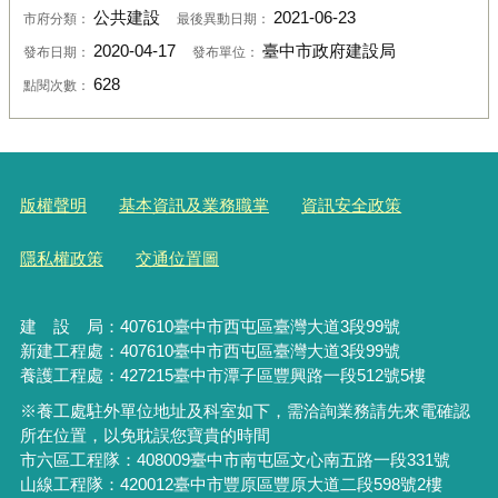
公共建設
2021-06-23
市府分類：
最後異動日期：
2020-04-17
臺中市政府建設局
發布日期：
發布單位：
628
點閱次數：
版權聲明
基本資訊及業務職掌
資訊安全政策
隱私權政策
交通位置圖
建 設 局：
407610
臺中市西屯區臺灣大道3段99號
新建工程處：407610臺中市西屯區臺灣大道3段99號
養護工程處：427215臺中市潭子區豐興路一段512號5樓
※養工處駐外單位地址及科室如下，需洽詢業務請先來電確認
所在位置，以免耽誤您寶貴的時間
市六區工程隊：408009臺中市南屯區文心南五路一段331號
山線工程隊：420012臺中市豐原區豐原大道二段598號2樓