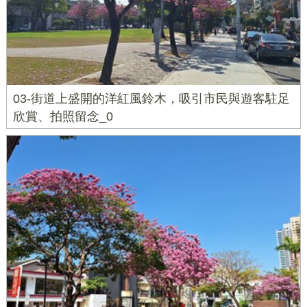
03-街道上盛開的洋紅風鈴木，吸引市民與遊客駐足
欣賞、拍照留念_0