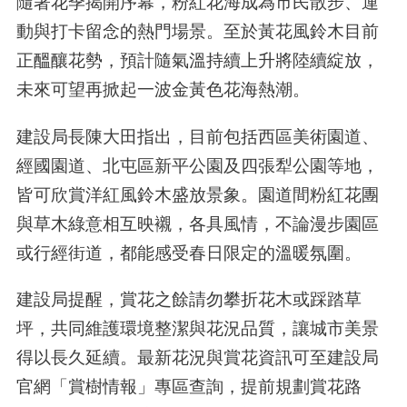
隨著花季揭開序幕，粉紅花海成為市民散步、運
動與打卡留念的熱門場景。至於黃花風鈴木目前
正醞釀花勢，預計隨氣溫持續上升將陸續綻放，
未來可望再掀起一波金黃色花海熱潮。
建設局長陳大田指出，目前包括西區美術園道、
經國園道、北屯區新平公園及四張犁公園等地，
皆可欣賞洋紅風鈴木盛放景象。園道間粉紅花團
與草木綠意相互映襯，各具風情，不論漫步園區
或行經街道，都能感受春日限定的溫暖氛圍。
建設局提醒，賞花之餘請勿攀折花木或踩踏草
坪，共同維護環境整潔與花況品質，讓城市美景
得以長久延續。最新花況與賞花資訊可至建設局
官網「賞樹情報」專區查詢，提前規劃賞花路