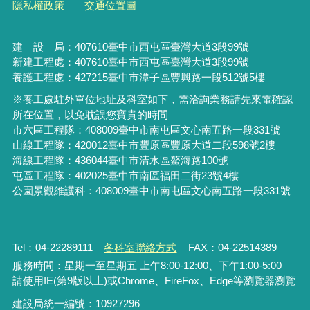
隱私權政策
交通位置圖
建 設 局：
407610
臺中市西屯區臺灣大道3段99號
新建工程處：407610臺中市西屯區臺灣大道3段99號
養護工程處：427215臺中市潭子區豐興路一段512號5樓
※養工處駐外單位地址及科室如下，需洽詢業務請先來電確認
所在位置，以免耽誤您寶貴的時間
市六區工程隊：408009臺中市南屯區文心南五路一段331號
山線工程隊：420012臺中市豐原區豐原大道二段598號2樓
海線工程隊：436044臺中市清水區鰲海路100號
屯區工程隊：402025臺中市
南區福田二街23號4樓
公園景觀維護科：408009臺中市南屯區文心南五路一段331號
Tel：04-22289111
各科室聯絡方式
FAX：04-22514389
服務時間：星期一至星期五 上午8:00-12:00、下午1:00-5:00
請使用IE(第9版以上)或Chrome、FireFox、Edge等瀏覽器瀏覽
建設局統一編號：10927296