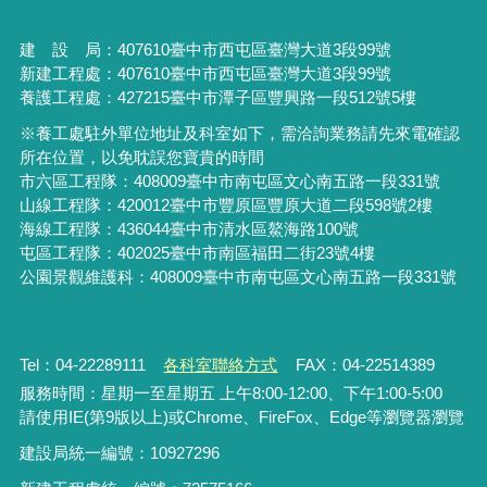
建 設 局：
407610
臺中市西屯區臺灣大道3段99號
新建工程處：407610臺中市西屯區臺灣大道3段99號
養護工程處：427215臺中市潭子區豐興路一段512號5樓
※養工處駐外單位地址及科室如下，需洽詢業務請先來電確認
所在位置，以免耽誤您寶貴的時間
市六區工程隊：408009臺中市南屯區文心南五路一段331號
山線工程隊：420012臺中市豐原區豐原大道二段598號2樓
海線工程隊：436044臺中市清水區鰲海路100號
屯區工程隊：402025臺中市
南區福田二街23號4樓
公園景觀維護科：408009臺中市南屯區文心南五路一段331號
Tel：04-22289111
各科室聯絡方式
FAX：04-22514389
服務時間：星期一至星期五 上午8:00-12:00、下午1:00-5:00
請使用IE(第9版以上)或Chrome、FireFox、Edge等瀏覽器瀏覽
建設局統一編號：10927296