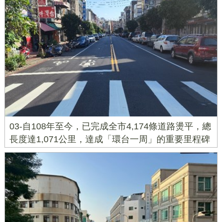
03-自108年至今，已完成全市4,174條道路燙平，總
長度達1,071公里，達成「環台一周」的重要里程碑