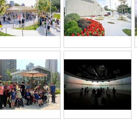
3-中央公園有最新開放的飛行美樂
04-中央公園「遊客中心」開放時間
遊戲場，更有32公尺全台最長溜
為上午9時至下午5時，2月16日至2
設施
月18日春節休假
08-高美濕地遊客中心內有360度環
7-市政公園玻璃屋咖啡館獲得在地
形劇場及互動體驗區等，歡迎大家
民好評
前來體驗