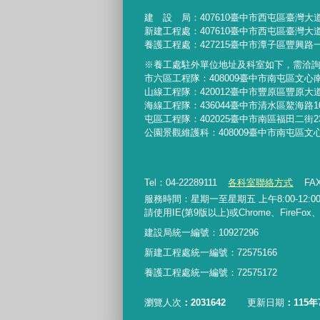
建 設 局：
407610
臺中市西屯區臺灣大道
新建工程處：407610臺中市西屯區臺灣大道
養護工程處：427215臺中市潭子區豐興路一
※養工處駐外單位地址及科室如下，需洽
市六區工程隊：408009臺中市南屯區文心
山線工程隊：420012臺中市豐原區豐原大道
海線工程隊：436044臺中市清水區鰲海路1
屯區工程隊：402025臺中市
南區福田二街2
公園景觀維護科：408009臺中市南屯區文
Tel：04-22289111
各科室聯絡方式
FAX
服務時間：星期一至星期五 上午8:00-12:00、
請使用IE(第9版以上)或Chrome、FireFo
建設局統一編號：10927296
新建工程處統一編號
：
72575166
養護工程處統一編號
：
72575172
瀏覽人次
2031642
更新日期
115年