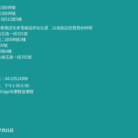
3段99號
3段99號
段512號5樓
詢業務請先來電確認所在位置，以免耽誤您寶貴的時間
南五路一段331號
二段598號2樓
00號
3號4樓
心南五路一段331號
：04-22514389
下午1:00-5:00
x、Edge等瀏覽器瀏覽
7月21日