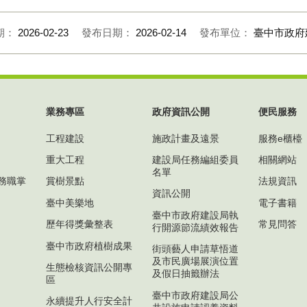
期：
2026-02-23
發布日期：
2026-02-14
發布單位：
臺中市政府
業務專區
政府資訊公開
便民服務
工程建設
施政計畫及遠景
服務e櫃檯
重大工程
建設局任務編組委員
相關網站
名單
務職掌
賞樹景點
法規資訊
資訊公開
臺中美樂地
電子書籍
臺中市政府建設局執
歷年得獎彙整表
常見問答
行開源節流績效報告
臺中市政府植樹成果
街頭藝人申請草悟道
及市民廣場展演位置
生態檢核資訊公開專
及假日抽籤辦法
區
臺中市政府建設局公
永續提升人行安全計