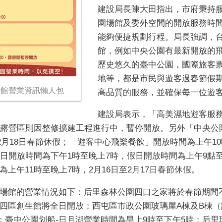
建設局長陳大田指出，市府秉持
園場館及委外空間的開放服務時
能夠便捷規劃行程。局長強調，
館，例如中央公園有最新開放的
歷史悠久的臺中公園，國際旅客
地等，都是市民與遊客過春節假
場館營業資訊懶人包
高品質的服務，並確保每一位遊
建設局表示，「高美濕地遊客服
；露營區則因整修擴建工程進行中，暫停開放。另外「中央公
2月18日春節休假；「遊客中心飛樂餐飲」開放時間為上午10時
日開放時間為下午1時至晚上7時，假日開放時間為上午9點至
上午11時至晚上7時，2月16日至2月17日春節休假。
場館的營業情況如下：后里森林公園四口之家將於春節期間不
四區創生館將全日開放；西屯區市政公園玻璃屋A棟及B棟（默
業；臺中公園划船-日月湖營業時間為早上9時至下午5時；后