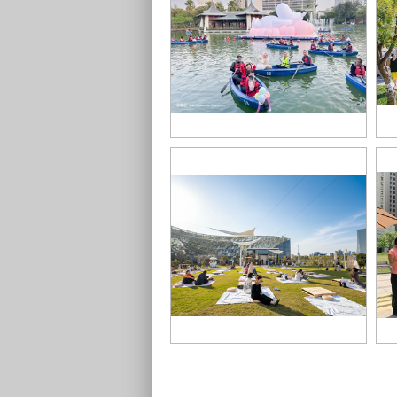
02-台中公園配合中台灣燈會設置姆
0
明燈飾，歡迎市民到訪划船捕捉可
地
愛的姆明
索
06-歡迎民眾到訪Funkyland享受中
0
央公園的舒適綠意
居