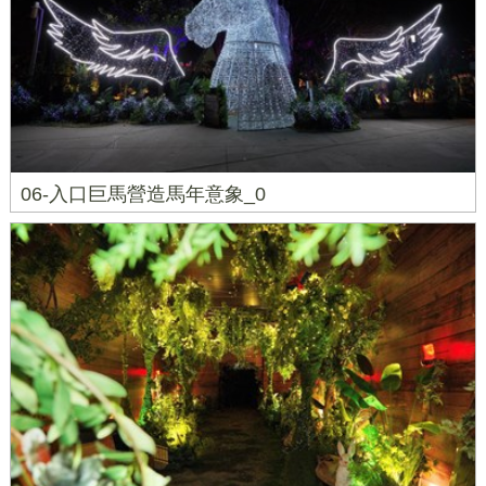
06-入口巨馬營造馬年意象_0