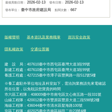
2026-02-13
2026-02-13
最後異動日期：
發布日期：
臺中市政府建設局
667
發布單位：
點閱次數：
版權聲明
基本資訊及業務職掌
資訊安全政策
隱私權政策
交通位置圖
建 設 局：
407610
臺中市西屯區臺灣大道3段99號
新建工程處：407610臺中市西屯區臺灣大道3段99號
養護工程處：427215臺中市潭子區豐興路一段512號5樓
※養工處駐外單位地址及科室如下，需洽詢業務請先來電確認
所在位置，以免耽誤您寶貴的時間
市六區工程隊：408009臺中市南屯區文心南五路一段331號
山線工程隊：420012臺中市豐原區豐原大道二段598號2樓
海線工程隊：436044臺中市清水區鰲海路100號
屯區工程隊：402025臺中市
南區福田二街23號4樓