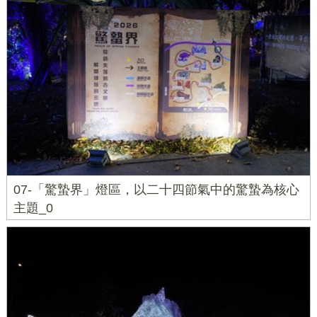
07-「驚蟄界」燈區，以二十四節氣中的驚蟄為核心
主題_0