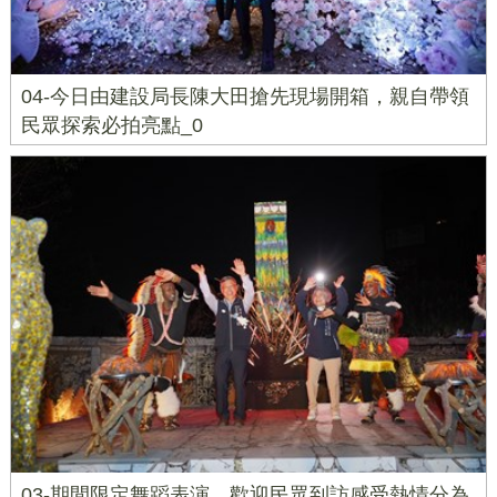
04-今日由建設局長陳大田搶先現場開箱，親自帶領
民眾探索必拍亮點_0
03-期間限定舞蹈表演，歡迎民眾到訪感受熱情分為