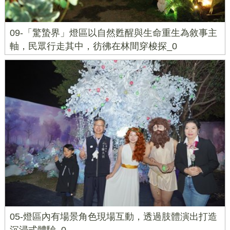
09-「驚蟄界」燈區以自然甦醒與生命重生為敘事主
軸，民眾行走其中，彷彿在林間穿梭探_0
05-燈區內有場景角色現場互動，透過肢體演出打造