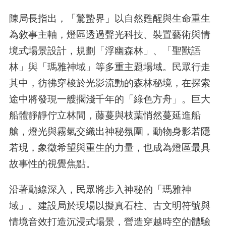
陳局長指出，「驚蟄界」以自然甦醒與生命重生
為敘事主軸，燈區透過聲光科技、裝置藝術與情
境式場景設計，規劃「浮幽森林」、「聖獸語
林」與「瑪雅神域」等多重主題場域。民眾行走
其中，彷彿穿梭於光影流動的森林秘境，在探索
途中將發現一艘擱淺千年的「綠色方舟」。巨大
船體靜靜佇立林間，藤蔓與枝葉悄然蔓延進船
艙，燈光與霧氣交織出神秘氛圍，動物身影若隱
若現，象徵希望與重生的力量，也成為燈區最具
故事性的視覺焦點。
沿著動線深入，民眾將步入神秘的「瑪雅神
域」。建設局於現場以擬真石柱、古文明符號與
情境音效打造沉浸式場景，營造穿越時空的體驗