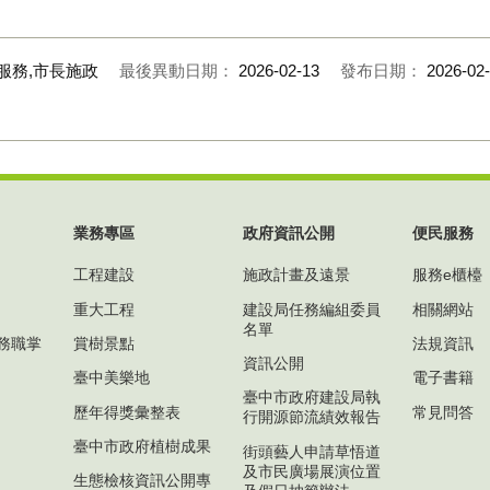
圖
36名嬰幼兒
服務,市長施政
最後異動日期：
2026-02-13
發布日期：
2026-02
業務專區
政府資訊公開
便民服務
工程建設
施政計畫及遠景
服務e櫃檯
重大工程
建設局任務編組委員
相關網站
名單
務職掌
賞樹景點
法規資訊
資訊公開
臺中美樂地
電子書籍
臺中市政府建設局執
歷年得獎彙整表
常見問答
行開源節流績效報告
臺中市政府植樹成果
街頭藝人申請草悟道
及市民廣場展演位置
生態檢核資訊公開專