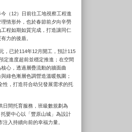
今（12）日前往工地視察工程進
管理情形外，也於春節前夕向辛勞
勉工程如期如質完成，打造讓同仁
暖有力的後盾。
，已於114年12月開工，預計115
預定進度超前並穩定推進；在空間
為核心，透過層疊流動的牆面曲
白與綠色漸層色調營造溫暖氛圍；
全性，打造符合幼兒發展需求的托
供日間托育服務，班級數規劃為
；托嬰中心以「豐原山城」為設計
市注入持續向前的幸福力量。