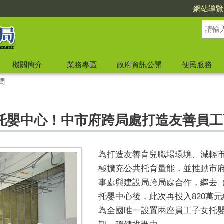
網站導覽
機關簡介
業務專區
政府資訊公開
便民服務
聞
托嬰中心！中市府跨局處打造友善員工
為打造友善育兒職場環境、減輕
極擴充公共托育量能，並推動市
事處與建設局跨局處合作，繼去（
托嬰中心後，此次再投入820萬
為全國唯一設置兩座員工子女托