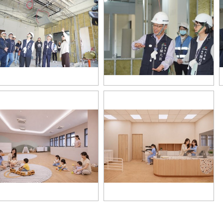
3-市府投入820萬元推動「第二座
04-建設局長陳大田提醒施工團隊注
嬰中心」建置，成為全國唯一設
意工程細節，落實品質管控
兩座職場員工子女托
7-台中市陽明大樓員工托嬰中心模
08-班級數規劃為大、小2班，收托