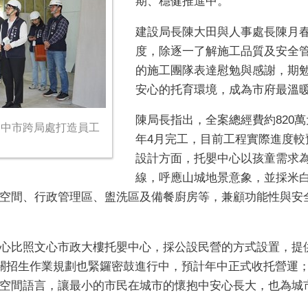
期、穩健推進中。
建設局長陳大田與人事處長陳月春
度，除逐一了解施工品質及安全
的施工團隊表達慰勉與感謝，期
安心的托育環境，成為市府最溫
陳局長指出，全案總經費約820萬元
！中市跨局處打造員工
年4月完工，目前工程實際進度較
設計方面，托嬰中心以孩童需求
線，呼應山城地景意象，並採米
空間、行政管理區、盥洗區及備餐廚房等，兼顧功能性與安
心比照文心市政大樓托嬰中心，採公設民營的方式設置，提
相關招生作業規劃也緊鑼密鼓進行中，預計年中正式收托營運
空間語言，讓最小的市民在城市的懷抱中安心長大，也為城