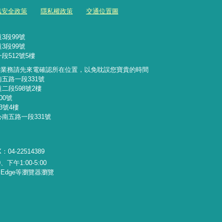
訊安全政策
隱私權政策
交通位置圖
3段99號
3段99號
段512號5樓
詢業務請先來電確認所在位置，以免耽誤您寶貴的時間
南五路一段331號
二段598號2樓
00號
3號4樓
心南五路一段331號
：04-22514389
下午1:00-5:00
x、Edge等瀏覽器瀏覽