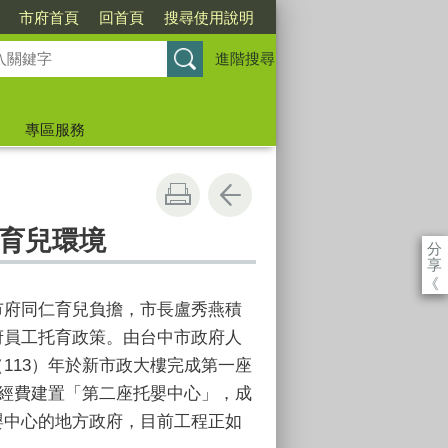
市府首頁
回首頁
搜尋使用說明
進階搜尋
專區服務
育兒環境
分
享
《
市府同仁育兒負擔，市長盧秀燕積
府員工托育政策。由台中市政府人
113）年於新市政大樓完成第一座
元經費建置「第二座托嬰中心」，成
嬰中心的地方政府，目前工程正如