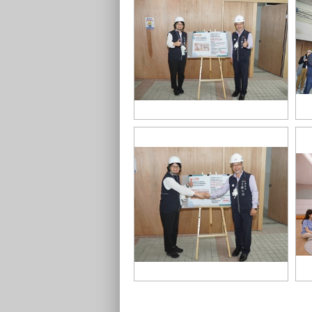
02-建設局長陳大田與人事處長陳月
0
春今（12）日前往工地視察工程進
托
度
置
06-由人事處與建設局跨局處合作推
0
動「台中市府第二座員工托嬰中