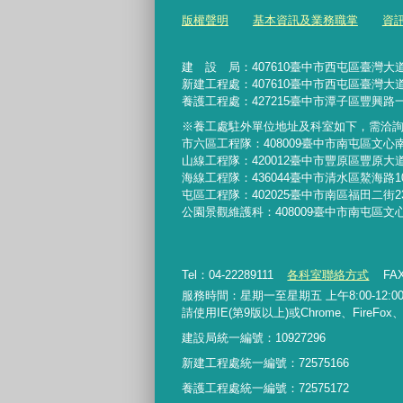
版權聲明
基本資訊及業務職掌
資
建 設 局：
407610
臺中市西屯區臺灣大道
新建工程處：407610臺中市西屯區臺灣大道
養護工程處：427215臺中市潭子區豐興路一
※養工處駐外單位地址及科室如下，需洽
市六區工程隊：408009臺中市南屯區文心
山線工程隊：420012臺中市豐原區豐原大道
海線工程隊：436044臺中市清水區鰲海路1
屯區工程隊：402025臺中市
南區福田二街2
公園景觀維護科：408009臺中市南屯區文
Tel：04-22289111
各科室聯絡方式
FAX
服務時間：星期一至星期五 上午8:00-12:00、
請使用IE(第9版以上)或Chrome、FireFo
建設局統一編號：10927296
新建工程處統一編號
：
72575166
養護工程處統一編號
：
72575172