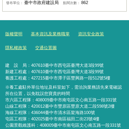
臺中市政府建設局
862
發布單位：
點閱次數：
版權聲明
基本資訊及業務職掌
資訊安全政策
隱私權政策
交通位置圖
建 設 局：
407610
臺中市西屯區臺灣大道3段99號
新建工程處：407610臺中市西屯區臺灣大道3段99號
養護工程處：427215臺中市潭子區豐興路一段512號5樓
※養工處駐外單位地址及科室如下，需洽詢業務請先來電確認
所在位置，以免耽誤您寶貴的時間
市六區工程隊：408009臺中市南屯區文心南五路一段331號
山線工程隊：420012臺中市豐原區豐原大道二段598號2樓
海線工程隊：436044臺中市清水區鰲海路100號
屯區工程隊：402025臺中市
南區福田二街23號4樓
公園景觀維護科：408009臺中市南屯區文心南五路一段331號