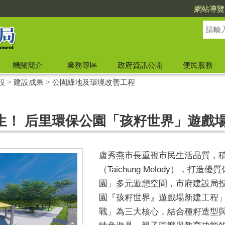
網站導覽
機關簡介
業務專區
政府資訊公開
便民服務
設
>
建設成果
>
公園綠地及環境改善工程
生！ 后里環保公園「孩籽世界」遊戲
盧秀燕市長重視市民生活品質，
（Taichung Melody），
園」多元遊憩空間，市府建設局投入
園『孩籽世界』遊戲場新建工程
戰」為三大核心，結合種籽造型