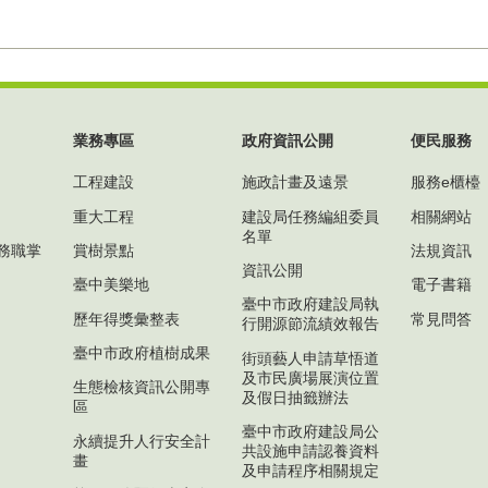
業務專區
政府資訊公開
便民服務
工程建設
施政計畫及遠景
服務e櫃檯
重大工程
建設局任務編組委員
相關網站
名單
務職掌
賞樹景點
法規資訊
資訊公開
臺中美樂地
電子書籍
臺中市政府建設局執
歷年得獎彙整表
常見問答
行開源節流績效報告
臺中市政府植樹成果
街頭藝人申請草悟道
及市民廣場展演位置
生態檢核資訊公開專
及假日抽籤辦法
區
臺中市政府建設局公
永續提升人行安全計
共設施申請認養資料
畫
及申請程序相關規定