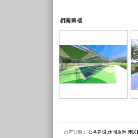
相關圖檔
0
03-設置多處兒童彈跳床-讓孩童體驗
環
極限的彈跳樂趣_0
程-
市府分類：
公共建設,休閒旅遊,便民