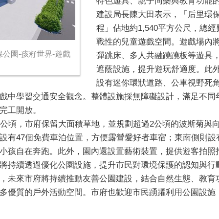
特色遊具、親子同樂與教育功能
建設局長陳大田表示，「后里環
程」佔地約1,540平方公尺，總經
戰性的兒童遊戲空間。遊戲場內
保公園-孩籽世界-遊戲
彈跳床、多人共融蹺蹺板等遊具，
遮蔭設施，提升遊玩舒適度。此
設有迷你環狀道路、公車視野死
戲中學習交通安全觀念。整體設施採無障礙設計，滿足不同
完工開放。
7公頃，市府保留大面積草地，並規劃超過2公頃的波斯菊與
設有47個免費車泊位置，方便露營愛好者車宿；東南側則設
小孩自在奔跑。此外，園內還設置藝術裝置，提供遊客拍照
將持續透過優化公園設施，提升市民對環境保護的認知與行
，未來市府將持續推動友善公園建設，結合自然生態、教育
多優質的戶外活動空間。市府也歡迎市民踴躍利用公園設施