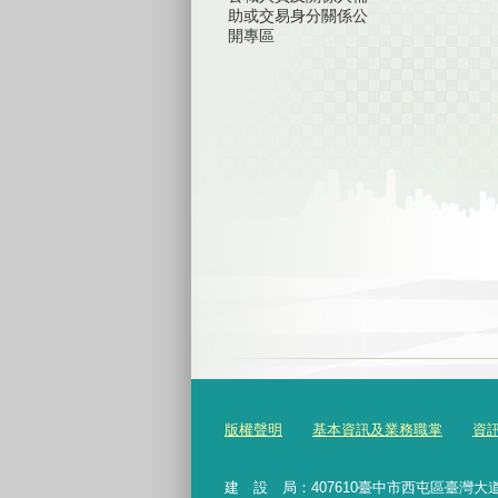
助或交易身分關係公
開專區
版權聲明
基本資訊及業務職掌
資
建 設 局：
407610
臺中市西屯區臺灣大道