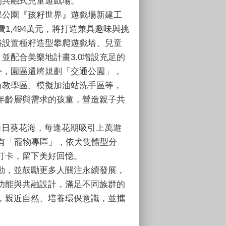
的共融式兒童遊戲場。
保公園『孩籽世界』遊戲場新建工
費1,494萬元，將打造兼具趣味與挑
將設置種籽造型攀爬遊戲塔、兒童
並配合美樂地計畫3.0增設充足的
外，園區還將規劃「交通公園」，
角教學區、模擬加油站洗手區等，
年齡層與需求的孩童，營造親子共
向日葵花海，每逢花期吸引上萬遊
有「寵物專區」，依犬隻體型分
打卡，留下美好回憶。
動，並鼓勵更多人關注永續發展，
功能與共融設計，滿足不同族群的
，親近自然、培養環保意識，並攜