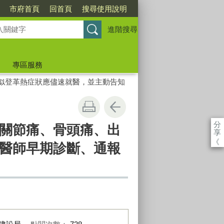
市府首頁
回首頁
搜尋使用說明
進階搜尋
專區服務
似登革熱症狀應儘速就醫，並主動告知
分
關節痛、骨頭痛、出
享
《
醫師早期診斷、通報