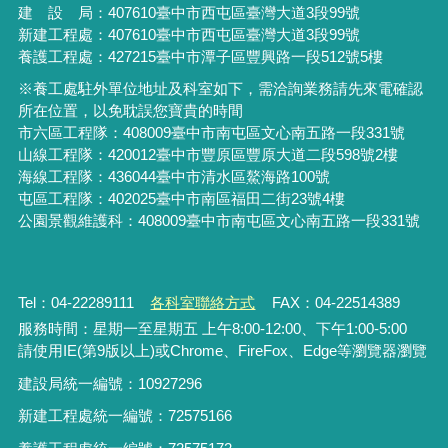
建 設 局：
407610
臺中市西屯區臺灣大道3段99號
新建工程處：407610臺中市西屯區臺灣大道3段99號
養護工程處：427215臺中市潭子區豐興路一段512號5樓
※養工處駐外單位地址及科室如下，需洽詢業務請先來電確認
所在位置，以免耽誤您寶貴的時間
市六區工程隊：408009臺中市南屯區文心南五路一段331號
山線工程隊：420012臺中市豐原區豐原大道二段598號2樓
海線工程隊：436044臺中市清水區鰲海路100號
屯區工程隊：402025臺中市
南區福田二街23號4樓
公園景觀維護科：408009臺中市南屯區文心南五路一段331號
Tel：04-22289111
各科室聯絡方式
FAX：04-22514389
服務時間：星期一至星期五 上午8:00-12:00、下午1:00-5:00
請使用IE(第9版以上)或Chrome、FireFox、Edge等瀏覽器瀏覽
建設局統一編號：10927296
新建工程處統一編號
：
72575166