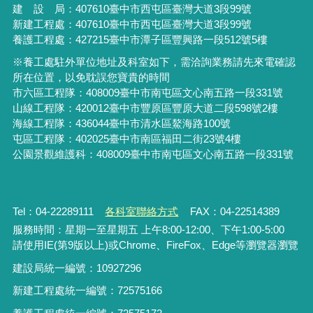
建 設 局：
407610
臺中市西屯區臺灣大道3段99號
新建工程處：407610臺中市西屯區臺灣大道3段99號
養護工程處：427215臺中市潭子區豐興路一段512號5樓
※養工處駐外單位地址及科室如下，需洽詢業務請先來電確認
所在位置，以免耽誤您寶貴的時間
市六區工程隊：408009臺中市南屯區文心南五路一段331號
山線工程隊：420012臺中市豐原區豐原大道二段598號2樓
海線工程隊：436044臺中市清水區鰲海路100號
屯區工程隊：402025臺中市
南區福田二街23號4樓
公園景觀維護科：408009臺中市南屯區文心南五路一段331號
Tel：04-22289111
各科室聯絡方式
FAX：04-22514389
服務時間：星期一至星期五 上午8:00-12:00、下午1:00-5:00
請使用IE(第9版以上)或Chrome、FireFox、Edge等瀏覽器瀏覽
建設局統一編號：10927296
新建工程處統一編號
：
72575166