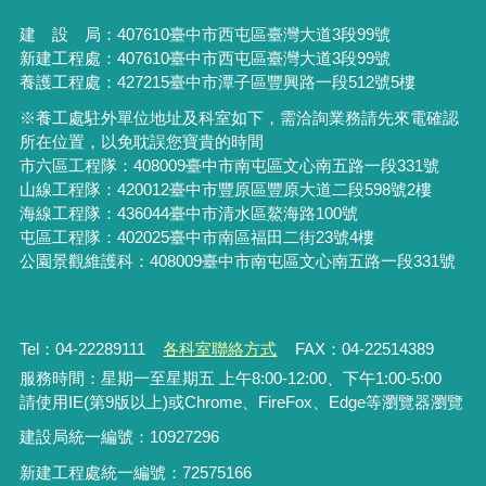
建 設 局：
407610
臺中市西屯區臺灣大道3段99號
新建工程處：407610臺中市西屯區臺灣大道3段99號
養護工程處：427215臺中市潭子區豐興路一段512號5樓
※養工處駐外單位地址及科室如下，需洽詢業務請先來電確認
所在位置，以免耽誤您寶貴的時間
市六區工程隊：408009臺中市南屯區文心南五路一段331號
山線工程隊：420012臺中市豐原區豐原大道二段598號2樓
海線工程隊：436044臺中市清水區鰲海路100號
屯區工程隊：402025臺中市
南區福田二街23號4樓
公園景觀維護科：408009臺中市南屯區文心南五路一段331號
Tel：04-22289111
各科室聯絡方式
FAX：04-22514389
服務時間：星期一至星期五 上午8:00-12:00、下午1:00-5:00
請使用IE(第9版以上)或Chrome、FireFox、Edge等瀏覽器瀏覽
建設局統一編號：10927296
新建工程處統一編號
：
72575166