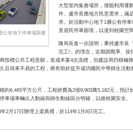
大型室內集會場所，僅能利用運
件。盧市長應地方民意需求，滿
求。於活動中心地下
1
層公有停車
里居民停車困境，以達到校園空
暨公有地下停車場新建
陳局長進一步說明，秉持盧市長
完工
!
」的理念，近期因戰爭、疫
商投標公共工程意願，造成本案
4
次流標，但建設局仍積極
久且得來不易的工程，將有助於提升成功國民中學師生活動
積約
6,465
平方公尺，工程經費為
2
億
9,903
萬
5,182
元，預計
停車場車輛出入動線與師生動線區分明確，以維校園安全。
13年2月17日辦理上梁典禮，於
114
年1月8日完工。