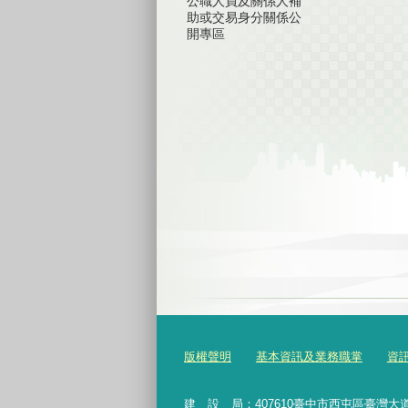
公職人員及關係人補
助或交易身分關係公
開專區
版權聲明
基本資訊及業務職掌
資
建 設 局：
407610
臺中市西屯區臺灣大道