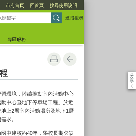
市府首頁
回首頁
搜尋使用說明
進階搜尋
專區服務
程
分
享
《
學習環境，陸續推動室內活動中心
活動中心暨地下停車場工程」於近
造地上
2
層室內活動場所及地下
1
層
間需求。
功國中建校約
40
年，學校長期欠缺