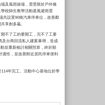
動場及風雨操場，需受限於戶外條
足學校師生教學活動遮風避雨需
場共設置
90
格汽車停車位，改善鄰
間共享創多贏。
「開不了工的要開工，完不了工要
情及台商回流私人建案暴增，造成
推動並重新檢討相關預算，終於順
舒適性，並改善附近居民停車便利
於
114
年完工。活動中心基地位於學