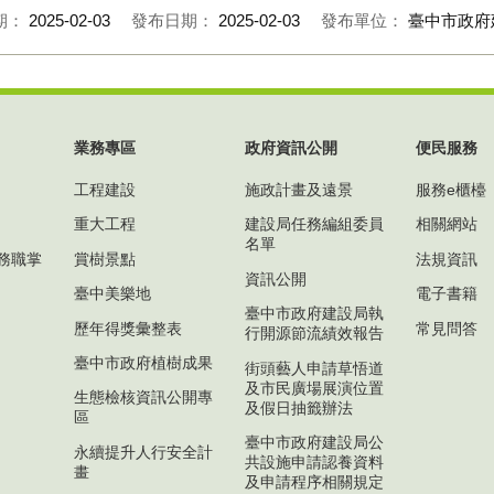
期：
2025-02-03
發布日期：
2025-02-03
發布單位：
臺中市政府
業務專區
政府資訊公開
便民服務
工程建設
施政計畫及遠景
服務e櫃檯
重大工程
建設局任務編組委員
相關網站
名單
務職掌
賞樹景點
法規資訊
資訊公開
臺中美樂地
電子書籍
臺中市政府建設局執
歷年得獎彙整表
常見問答
行開源節流績效報告
臺中市政府植樹成果
街頭藝人申請草悟道
及市民廣場展演位置
生態檢核資訊公開專
及假日抽籤辦法
區
臺中市政府建設局公
永續提升人行安全計
共設施申請認養資料
畫
及申請程序相關規定