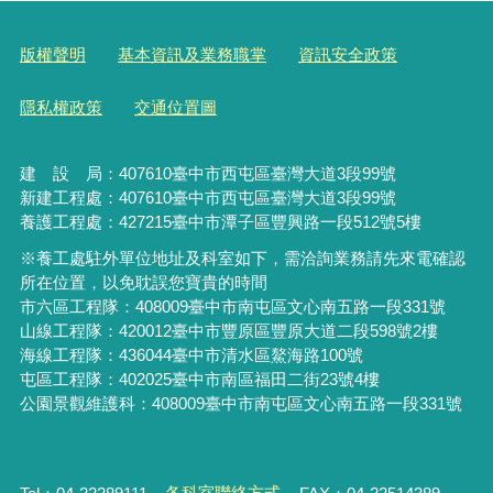
版權聲明
基本資訊及業務職掌
資訊安全政策
隱私權政策
交通位置圖
建 設 局：
407610
臺中市西屯區臺灣大道3段99號
新建工程處：407610臺中市西屯區臺灣大道3段99號
養護工程處：427215臺中市潭子區豐興路一段512號5樓
※養工處駐外單位地址及科室如下，需洽詢業務請先來電確認
所在位置，以免耽誤您寶貴的時間
市六區工程隊：408009臺中市南屯區文心南五路一段331號
山線工程隊：420012臺中市豐原區豐原大道二段598號2樓
海線工程隊：436044臺中市清水區鰲海路100號
屯區工程隊：402025臺中市
南區福田二街23號4樓
公園景觀維護科：408009臺中市南屯區文心南五路一段331號
Tel：04-22289111
各科室聯絡方式
FAX：04-22514389