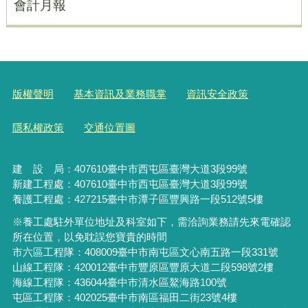
會計月報
版權聲明
基本資訊及業務職掌
資訊安全政策
隱私權政策
交通位置圖
建 設 局：
407610
臺中市西屯區臺灣大道3段99號
新建工程處：407610臺中市西屯區臺灣大道3段99號
養護工程處：427215臺中市潭子區豐興路一段512號5樓
※養工處駐外單位地址及科室如下，需洽詢業務請先來電確認
所在位置，以免耽誤您寶貴的時間
市六區工程隊：408009臺中市南屯區文心南五路一段331號
山線工程隊：420012臺中市豐原區豐原大道二段598號2樓
海線工程隊：436044臺中市清水區鰲海路100號
屯區工程隊：402025臺中市
南區福田二街23號4樓