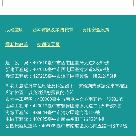
版權聲明
基本資訊及業務職掌
資訊安全政策
隱私權政策
交通位置圖
建 設 局：
407610
臺中市西屯區臺灣大道3段99號
新建工程處：407610臺中市西屯區臺灣大道3段99號
養護工程處：427215臺中市潭子區豐興路一段512號5樓
※養工處駐外單位地址及科室如下，需洽詢業務請先來電確認
所在位置，以免耽誤您寶貴的時間
市六區工程隊：408009臺中市南屯區文心南五路一段331號
山線工程隊：420012臺中市豐原區豐原大道二段598號2樓
海線工程隊：436044臺中市清水區鰲海路100號
屯區工程隊：402025臺中市
南區福田二街23號4樓
公園景觀維護科：408009臺中市南屯區文心南五路一段331號