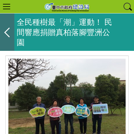
全民種樹最「潮」運動！ 民
間響應捐贈真柏落腳豐洲公
園