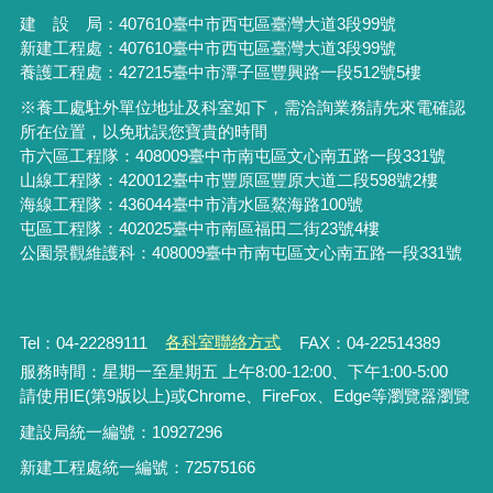
建 設 局：
407610
臺中市西屯區臺灣大道3段99號
新建工程處：407610臺中市西屯區臺灣大道3段99號
養護工程處：427215臺中市潭子區豐興路一段512號5樓
※養工處駐外單位地址及科室如下，需洽詢業務請先來電確認
所在位置，以免耽誤您寶貴的時間
市六區工程隊：408009臺中市南屯區文心南五路一段331號
山線工程隊：420012臺中市豐原區豐原大道二段598號2樓
海線工程隊：436044臺中市清水區鰲海路100號
屯區工程隊：402025臺中市
南區福田二街23號4樓
公園景觀維護科：408009臺中市南屯區文心南五路一段331號
Tel：04-22289111
各科室聯絡方式
FAX：04-22514389
服務時間：星期一至星期五 上午8:00-12:00、下午1:00-5:00
請使用IE(第9版以上)或Chrome、FireFox、Edge等瀏覽器瀏覽
建設局統一編號：10927296
新建工程處統一編號
：
72575166