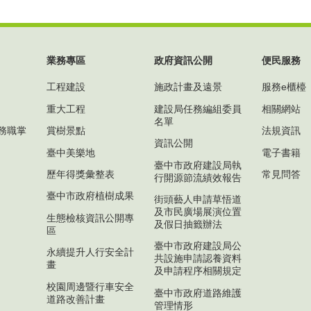
業務專區
政府資訊公開
便民服務
工程建設
施政計畫及遠景
服務e櫃檯
重大工程
建設局任務編組委員
相關網站
名單
務職掌
賞樹景點
法規資訊
資訊公開
臺中美樂地
電子書籍
臺中市政府建設局執
歷年得獎彙整表
常見問答
行開源節流績效報告
臺中市政府植樹成果
街頭藝人申請草悟道
及市民廣場展演位置
生態檢核資訊公開專
及假日抽籤辦法
區
臺中市政府建設局公
永續提升人行安全計
共設施申請認養資料
畫
及申請程序相關規定
校園周邊暨行車安全
臺中市政府道路維護
道路改善計畫
管理情形