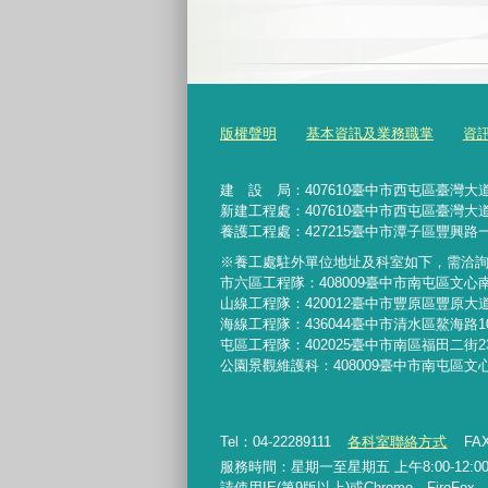
版權聲明
基本資訊及業務職掌
資
建 設 局：
407610
臺中市西屯區臺灣大道
新建工程處：407610臺中市西屯區臺灣大道
養護工程處：427215臺中市潭子區豐興路一
※養工處駐外單位地址及科室如下，需洽
市六區工程隊：408009臺中市南屯區文心
山線工程隊：420012臺中市豐原區豐原大道
海線工程隊：436044臺中市清水區鰲海路1
屯區工程隊：402025臺中市
南區福田二街2
公園景觀維護科：408009臺中市南屯區文
Tel：04-22289111
各科室聯絡方式
FAX
服務時間：星期一至星期五 上午8:00-12:00、
請使用IE(第9版以上)或Chrome、FireFo