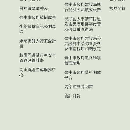
臺中市政府建設局執
歷年得獎彙整表
常見問答
行開源節流績效報告
臺中市政府植樹成果
街頭藝人申請草悟道
及市民廣場展演位置
生態檢核資訊公開專
及假日抽籤辦法
區
臺中市政府建設局公
永續提升人行安全計
共設施申請認養資料
畫
及申請程序相關規定
校園周邊暨行車安全
臺中市政府道路維護
道路改善計畫
管理情形
高美濕地遊客服務中
臺中市政府資料開放
心
平台
內部控制聲明書
會計月報