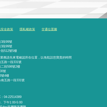
訊安全政策
隱私權政策
交通位置圖
3段99號
3段99號
段512號5樓
詢業務請先來電確認所在位置，以免耽誤您寶貴的時間
南五路一段331號
二段598號2樓
00號
3號4樓
心南五路一段331號
：04-22514389
下午1:00-5:00
x、Edge等瀏覽器瀏覽