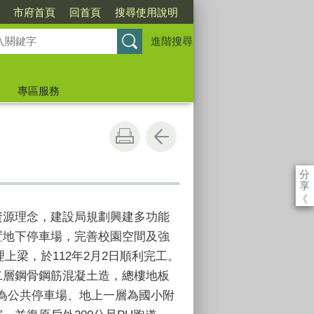
市府首頁
回首頁
搜尋使用說明
進階搜尋
專區服務
分
享
《
資源理念，建設局規劃興建多功能
置地下停車場，完善校園空間及強
理上梁，於112年
2月2日順利完工
。
二層鋼骨鋼筋混凝土造，總樓地板
層為公共停車場、地上一層為國小附