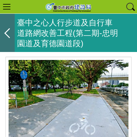
臺中之心人行步道及自行車
道路網改善工程(第二期-忠明
園道及育德園道段)