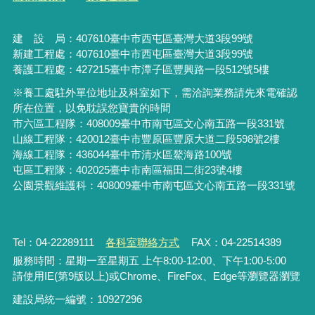
建 設 局：
407610
臺中市西屯區臺灣大道3段99號
新建工程處：407610臺中市西屯區臺灣大道3段99號
養護工程處：427215臺中市潭子區豐興路一段512號5樓
※養工處駐外單位地址及科室如下，需洽詢業務請先來電確認
所在位置，以免耽誤您寶貴的時間
市六區工程隊：408009臺中市南屯區文心南五路一段331號
山線工程隊：420012臺中市豐原區豐原大道二段598號2樓
海線工程隊：436044臺中市清水區鰲海路100號
屯區工程隊：402025臺中市
南區福田二街23號4樓
公園景觀維護科：408009臺中市南屯區文心南五路一段331號
Tel：04-22289111
各科室聯絡方式
FAX：04-22514389
服務時間：星期一至星期五 上午8:00-12:00、下午1:00-5:00
請使用IE(第9版以上)或Chrome、FireFox、Edge等瀏覽器瀏覽
建設局統一編號：10927296