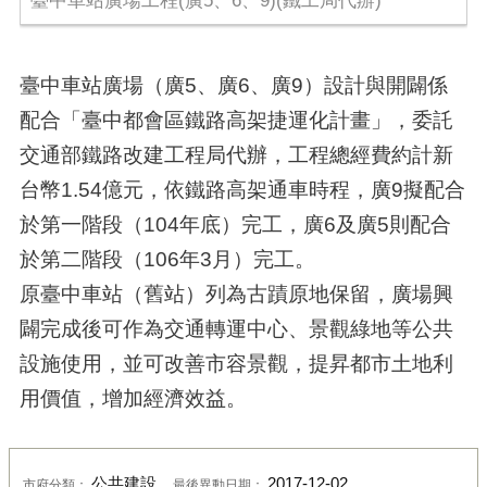
臺中車站廣場工程(廣5、6、9)(鐵工局代辦)
臺中車站廣場（廣5、廣6、廣9）設計與開闢係
配合「臺中都會區鐵路高架捷運化計畫」，委託
交通部鐵路改建工程局代辦，工程總經費約計新
台幣1.54億元，依鐵路高架通車時程，廣9擬配合
於第一階段（104年底）完工，廣6及廣5則配合
於第二階段（106年3月）完工。
原臺中車站（舊站）列為古蹟原地保留，廣場興
闢完成後可作為交通轉運中心、景觀綠地等公共
設施使用，並可改善市容景觀，提昇都市土地利
用價值，增加經濟效益。
公共建設
2017-12-02
市府分類：
最後異動日期：