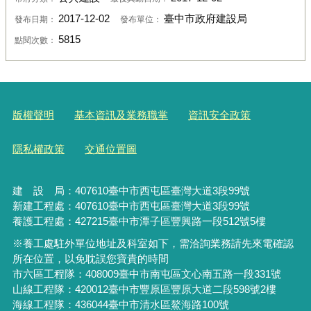
2017-12-02
臺中市政府建設局
發布日期：
發布單位：
5815
點閱次數：
版權聲明
基本資訊及業務職掌
資訊安全政策
隱私權政策
交通位置圖
建 設 局：
407610
臺中市西屯區臺灣大道3段99號
新建工程處：407610臺中市西屯區臺灣大道3段99號
養護工程處：427215臺中市潭子區豐興路一段512號5樓
※養工處駐外單位地址及科室如下，需洽詢業務請先來電確認
所在位置，以免耽誤您寶貴的時間
市六區工程隊：408009臺中市南屯區文心南五路一段331號
山線工程隊：420012臺中市豐原區豐原大道二段598號2樓
海線工程隊：436044臺中市清水區鰲海路100號