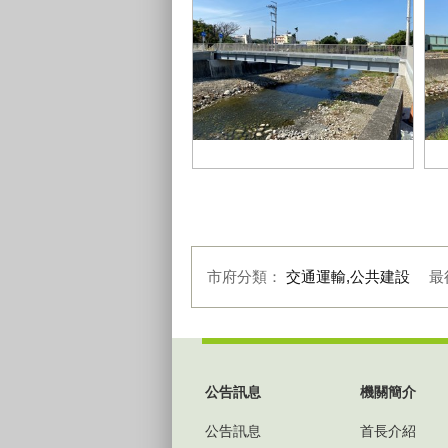
完工2
完
市府分類：
交通運輸,公共建設
最
:::
公告訊息
機關簡介
公告訊息
首長介紹