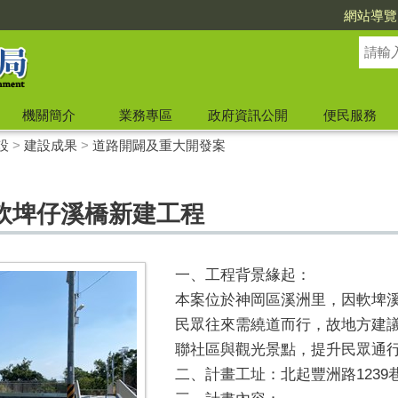
網站導覽
機關簡介
業務專區
政府資訊公開
便民服務
設
>
建設成果
>
道路開闢及重大開發案
軟埤仔溪橋新建工程
一、工程背景緣起：
本案位於神岡區溪洲里，因軟埤
民眾往來需繞道而行，故地方建
聯社區與觀光景點，提升民眾通行
二、計畫工址：北起豐洲路1239