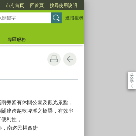
市府首頁
回首頁
搜尋使用說明
進階搜尋
專區服務
分
享
《
溪兩旁皆有休閒公園及觀光景點，
議闢建跨越軟埤溪之橋梁，有效串
便利性 。
巷，南迄民權西街