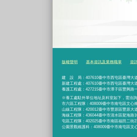
版權聲明
基本資訊及業務職掌
資
建 設 局：
407610
臺中市西屯區臺灣大道
新建工程處：407610臺中市西屯區臺灣大道
養護工程處：427215臺中市潭子區豐興路一
※養工處駐外單位地址及科室如下，需洽
市六區工程隊：408009臺中市南屯區文心
山線工程隊：420012臺中市豐原區豐原大道
海線工程隊：436044臺中市清水區鰲海路1
屯區工程隊：402025臺中市
南區福田二街2
公園景觀維護科：408009臺中市南屯區文