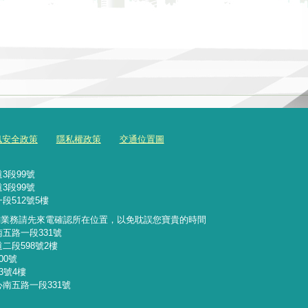
訊安全政策
隱私權政策
交通位置圖
3段99號
3段99號
段512號5樓
詢業務請先來電確認所在位置，以免耽誤您寶貴的時間
南五路一段331號
二段598號2樓
00號
3號4樓
心南五路一段331號