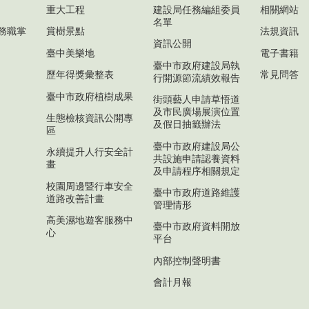
重大工程
建設局任務編組委員
相關網站
名單
務職掌
賞樹景點
法規資訊
資訊公開
臺中美樂地
電子書籍
臺中市政府建設局執
歷年得獎彙整表
常見問答
行開源節流績效報告
臺中市政府植樹成果
街頭藝人申請草悟道
及市民廣場展演位置
生態檢核資訊公開專
及假日抽籤辦法
區
臺中市政府建設局公
永續提升人行安全計
共設施申請認養資料
畫
及申請程序相關規定
校園周邊暨行車安全
臺中市政府道路維護
道路改善計畫
管理情形
高美濕地遊客服務中
臺中市政府資料開放
心
平台
內部控制聲明書
會計月報