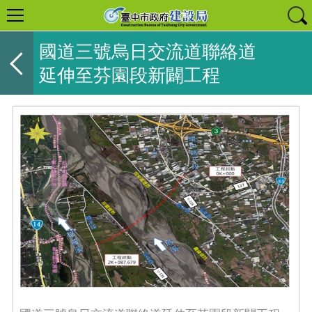
國道三號烏日交流道聯絡道
延伸至芬園段新闢工程