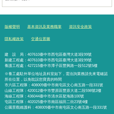
版權聲明
基本資訊及業務職掌
資訊安全政策
隱私權政策
交通位置圖
建 設 局：
407610
臺中市西屯區臺灣大道3段99號
新建工程處：407610臺中市西屯區臺灣大道3段99號
養護工程處：427215臺中市潭子區豐興路一段512號5樓
※養工處駐外單位地址及科室如下，需洽詢業務請先來電確認
所在位置，以免耽誤您寶貴的時間
市六區工程隊：408009臺中市南屯區文心南五路一段331號
山線工程隊：420012臺中市豐原區豐原大道二段598號2樓
海線工程隊：436044臺中市清水區鰲海路100號
屯區工程隊：402025臺中市
南區福田二街23號4樓
公園景觀維護科：408009臺中市南屯區文心南五路一段331號