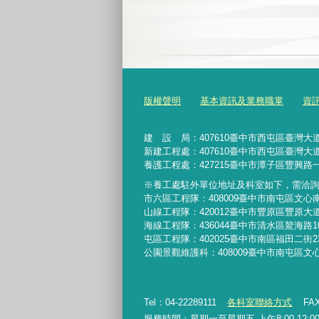
版權聲明
基本資訊及業務職掌
資
建 設 局：
407610
臺中市西屯區臺灣大道
新建工程處：407610臺中市西屯區臺灣大道
養護工程處：427215臺中市潭子區豐興路一
※養工處駐外單位地址及科室如下，需洽
市六區工程隊：408009臺中市南屯區文心
山線工程隊：420012臺中市豐原區豐原大道
海線工程隊：436044臺中市清水區鰲海路1
屯區工程隊：402025臺中市
南區福田二街2
公園景觀維護科：408009臺中市南屯區文
Tel：04-22289111
各科室聯絡方式
FAX
服務時間：星期一至星期五 上午8:00-12:00、