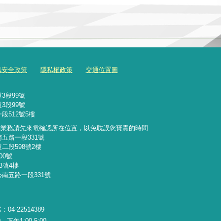
訊安全政策
隱私權政策
交通位置圖
3段99號
3段99號
段512號5樓
詢業務請先來電確認所在位置，以免耽誤您寶貴的時間
南五路一段331號
二段598號2樓
00號
3號4樓
心南五路一段331號
：04-22514389
下午1:00-5:00