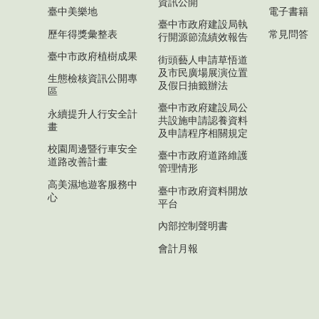
資訊公開
臺中美樂地
電子書籍
臺中市政府建設局執
歷年得獎彙整表
常見問答
行開源節流績效報告
臺中市政府植樹成果
街頭藝人申請草悟道
及市民廣場展演位置
生態檢核資訊公開專
及假日抽籤辦法
區
臺中市政府建設局公
永續提升人行安全計
共設施申請認養資料
畫
及申請程序相關規定
校園周邊暨行車安全
臺中市政府道路維護
道路改善計畫
管理情形
高美濕地遊客服務中
臺中市政府資料開放
心
平台
內部控制聲明書
會計月報